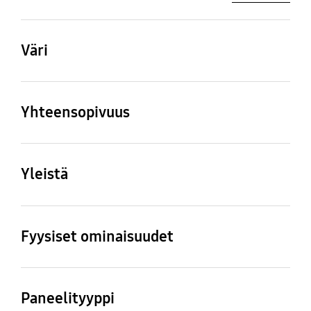
Väri
Sky Blue
Yhteensopivuus
Yhteensopivat mallit
Galaxy Watch4, Galaxy
Yleistä
Watch4 Classic, Galaxy
Watch5, Galaxy Watch5
Pakkauksen sisältö
Pro
Strap
Fyysiset ominaisuudet
Mitat (L x K x S, mm)
Paino
20.9x234.2x3.2 mm
6.3 g
Paneelityyppi