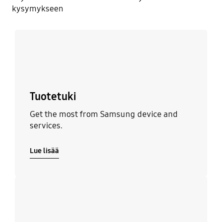
kysymykseen
Lue lisää
Tuotetuki
Get the most from Samsung device and
services.
Lue lisää
Lue lisää