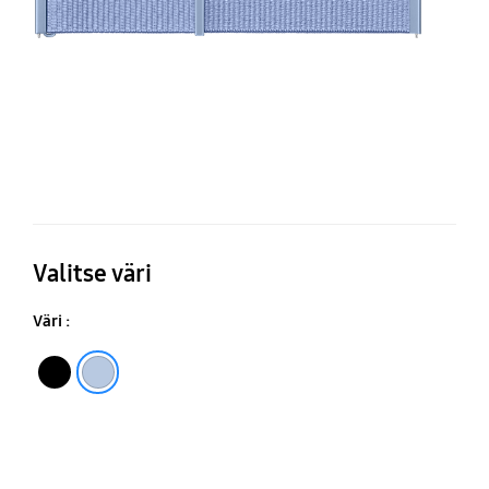
Valitse väri
Väri :
Black
Sky Blue