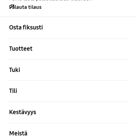
Palauta tilaus
Avata
Footer Navigation
Osta fiksusti
Avata
Tuotteet
Avata
Tuki
Avata
Tili
Avata
Kestävyys
Avata
Meistä