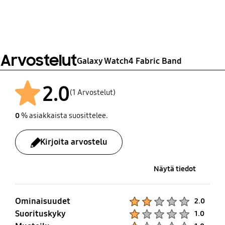
Watch Strap
Material
Nylon, Spandex
Arvostelut
Galaxy Watch4 Fabric Band
2.0
(1 Arvostelut)
0
% asiakkaista suosittelee.
Kirjoita arvostelu
Näytä tiedot
Ominaisuudet
Product Ratings :
2.0
Suorituskyky
Product Ratings :
1.0
Product Ratings :