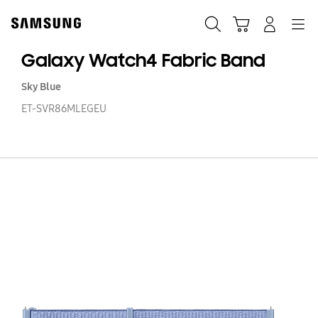
Skip
to
Haku
Ostoskori
Navigation
Kirjaudu sisään
content
Galaxy Watch4 Fabric Band
Sky Blue
ET-SVR86MLEGEU
Ga
W
Fa
B