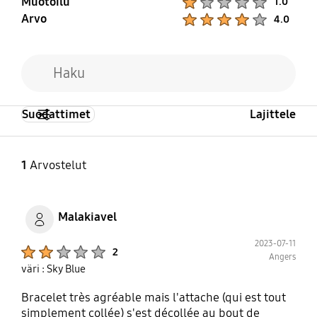
Muotoilu
1.0
Arvo
Product Ratings :
4.0
Suodattimet
Lajittele
1
Arvostelut
Malakiavel
2023-07-11
Product Ratings :
2
Angers
väri : Sky Blue
Bracelet très agréable mais l'attache (qui est tout
simplement collée) s'est décollée au bout de