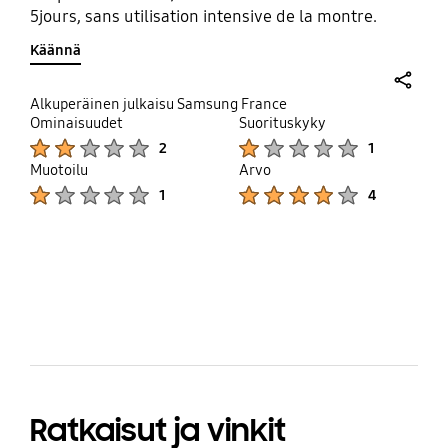
5jours, sans utilisation intensive de la montre.
Käännä
share
Alkuperäinen julkaisu Samsung France
Ominaisuudet
Suorituskyky
Product Ratings :
Product Ratings :
2
1
Muotoilu
Arvo
Product Ratings :
Product Ratings :
1
4
bazaarvoice Certification Label
Ratkaisut ja vinkit