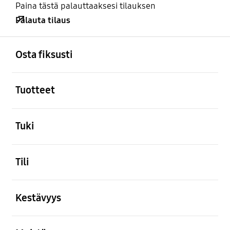
Paina tästä palauttaaksesi tilauksen
Palauta tilaus
Avata
Footer Navigation
Osta fiksusti
Avata
Tuotteet
Avata
Tuki
Avata
Tili
Avata
Kestävyys
Avata