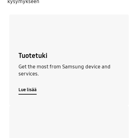
kysymykseen
Lue lisää
Tuotetuki
Get the most from Samsung device and
services.
Lue lisää
Lue lisää