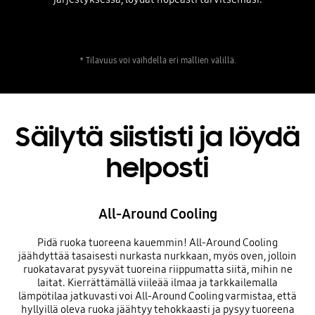
* Tilavuus voi vaihdella eri mallien välillä.
Säilytä siististi ja löydä
helposti
All-Around Cooling
Pidä ruoka tuoreena kauemmin! All-Around Cooling
jäähdyttää tasaisesti nurkasta nurkkaan, myös oven, jolloin
ruokatavarat pysyvät tuoreina riippumatta siitä, mihin ne
laitat. Kierrättämällä viileää ilmaa ja tarkkailemalla
lämpötilaa jatkuvasti voi All-Around Cooling varmistaa, että
hyllyillä oleva ruoka jäähtyy tehokkaasti ja pysyy tuoreena