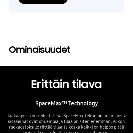
Ominaisuudet
Erittäin tilava
SpaceMax™ Technology
Jääkaapissa on reilusti tilaa. SpaceMax-teknologian ansiosta
sisäseinät ovat ohuempia ja tilaa on siten enemmän. Viikon
ruokaostoksille riittää tilaa, ja koska kaikki on helppo pitää
järjestyksessä, löydät nopeasti tarvitsemasi.