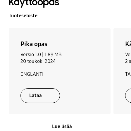
Käyttöopas
123 kg
Tuoteseloste
Jäähdytysteho
Energiankulutus
(kg/24h)
432 kWh/year
15 kg/24hr
Pika opas
K
Versio 1.0 |
1.89 MB
Ve
20 toukok. 2024
2 
ENGLANTI
T
Lataa
Lue lisää