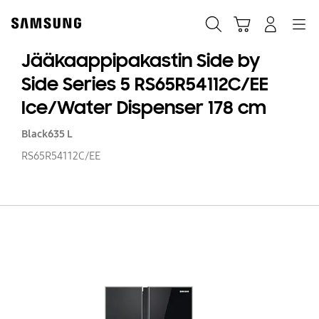
Skip
to
Haku
Ostoskori
Navigation
Kirjaudu sisään
content
Jääkaappipakastin Side by
Side Series 5 RS65R54112C/EE
Ice/Water Dispenser 178 cm
Black
635 L
RS65R54112C/EE
Jä
Si
b
Si