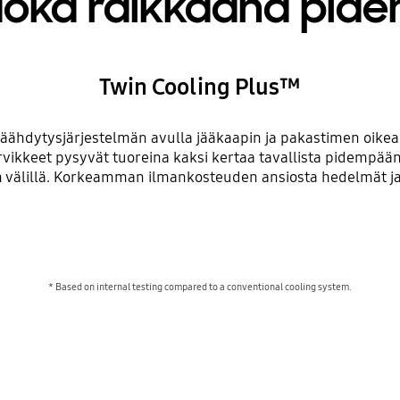
uoka raikkaana pi
Twin Cooling Plus™
jäähdytysjärjestelmän avulla jääkaapin ja pakastimen oikea
ntarvikkeet pysyvät tuoreina kaksi kertaa tavallista pidemp
en välillä. Korkeamman ilmankosteuden ansiosta hedelmät 
* Based on internal testing compared to a conventional cooling system.