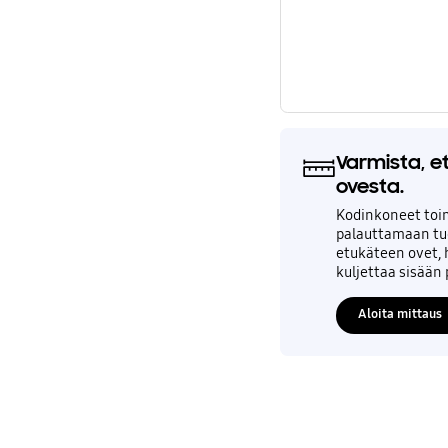
Varmista, 
ovesta.
Kodinkoneet toim
palauttamaan tuo
etukäteen ovet, h
kuljettaa sisään
Aloita mittaus