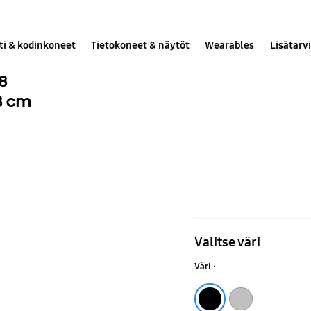
ti & kodinkoneet
Tietokoneet & näytöt
Wearables
Lisätarv
 8
8 cm
Jääkaappipa
Side
Valitse väri
by
Väri :
Side
Series
Black
Silver