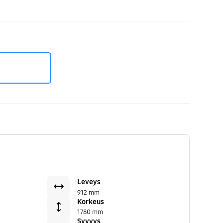
/EF
Leveys
912 mm
Korkeus
1780 mm
Syvyys