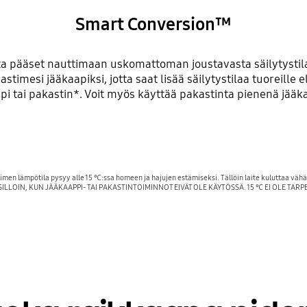
Smart Conversion™
 pääset nauttimaan uskomattoman joustavasta säilytystilas
astimesi jääkaapiksi, jotta saat lisää säilytystilaa tuoreill
pi tai pakastin*. Voit myös käyttää pakastinta pienenä jääk
timen lämpötila pysyy alle 15 ℃:ssa homeen ja hajujen estämiseksi. Tällöin laite kuluttaa väh
ILLOIN, KUN JÄÄKAAPPI- TAI PAKASTINTOIMINNOT EIVÄT OLE KÄYTÖSSÄ. 15 ℃ EI OLE TARP