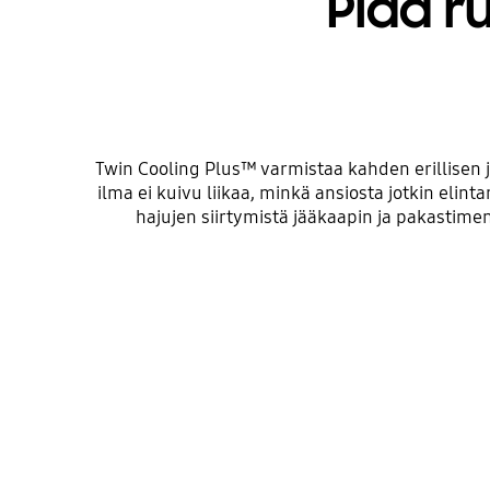
Pidä r
Twin Cooling Plus™ varmistaa kahden erillisen 
ilma ei kuivu liikaa, minkä ansiosta jotkin eli
hajujen siirtymistä jääkaapin ja pakastim