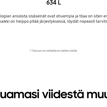
634 L
ogian ansiosta sisäseinät ovat ohuempia ja tilaa on siten en
kaikki on helppo pitää järjestyksessä, löydät nopeasti tarvit
* Tilavuus voi vaihdella eri mallien välillä.
luamasi viidestä muu