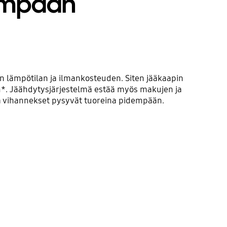
dempään
n lämpötilan ja ilmankosteuden. Siten jääkaapin
ään*. Jäähdytysjärjestelmä estää myös makujen ja
ja vihannekset pysyvät tuoreina pidempään.