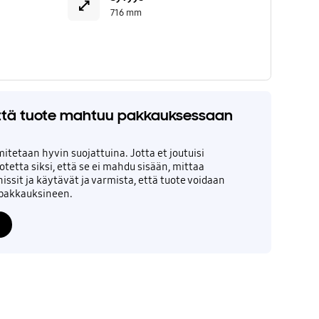
716 mm
että tuote mahtuu pakkauksessaan
itetaan hyvin suojattuina. Jotta et joutuisi
tetta siksi, että se ei mahdu sisään, mittaa
issit ja käytävät ja varmista, että tuote voidaan
 pakkauksineen.