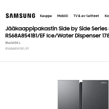
Skip
to
content
Kauppa
Mobiili
TV & av-laitteet
Ko
Jääkaappipakastin Side by Side Series
RS68A8541B1/EF Ice/Water Dispenser 17
Black
634 L
RS68A8541B1/EF