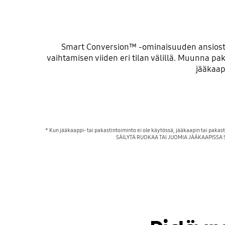
Smart Conversion™ -ominaisuuden ansiosta
vaihtamisen viiden eri tilan välillä. Muunna pak
jääkaap
* Kun jääkaappi- tai pakastintoiminto ei ole käytössä, jääkaapin tai pakas
SÄILYTÄ RUOKAA TAI JUOMIA JÄÄKAAPISSA S