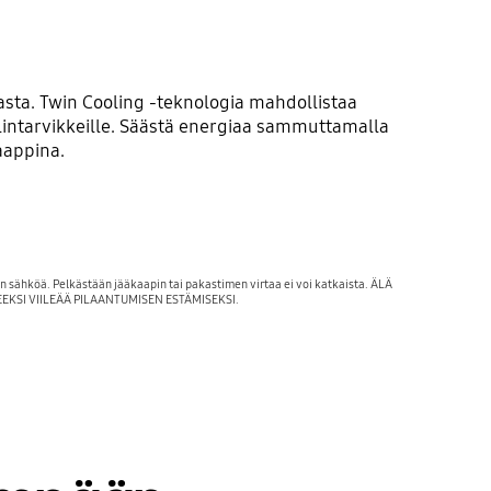
ta. Twin Cooling -teknologia mahdollistaa
e elintarvikkeille. Säästä energiaa sammuttamalla
aappina.
än sähköä. Pelkästään jääkaapin tai pakastimen virtaa ei voi katkaista. ÄLÄ
EEKSI VIILEÄÄ PILAANTUMISEN ESTÄMISEKSI.