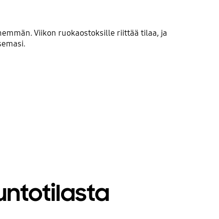
emmän. Viikon ruokaostoksille riittää tilaa, ja
semasi.
ntotilasta