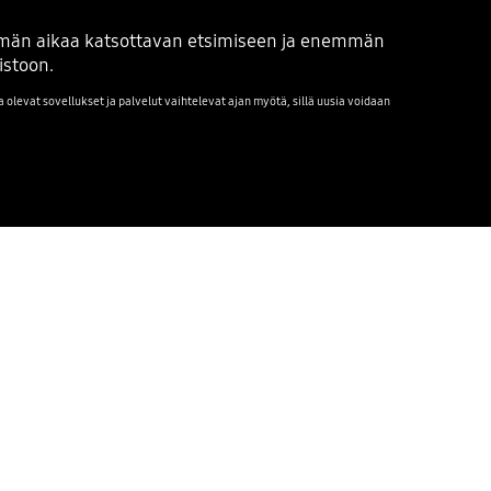
hemmän aikaa katsottavan etsimiseen ja enemmän
istoon.
 olevat sovellukset ja palvelut vaihtelevat ajan myötä, sillä uusia voidaan