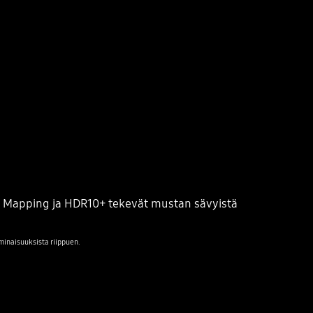
HDR 10+
e Mapping ja HDR10+ tekevät mustan sävyistä
ominaisuuksista riippuen.