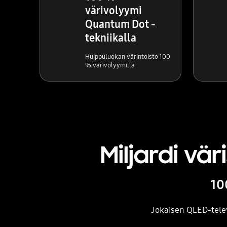
värivolyymi
Quantum Dot -
tekniikalla
Huippuluokan värintoisto 100
% värivolyymilla
Miljardi vä
10
Jokaisen QLED-telev