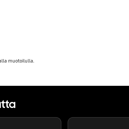
lla muotoilulla.
utta