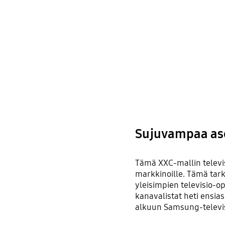
Sujuvampaa as
Tämä XXC-mallin televis
markkinoille. Tämä tarko
yleisimpien televisio-op
kanavalistat heti ensi
alkuun Samsung-televis