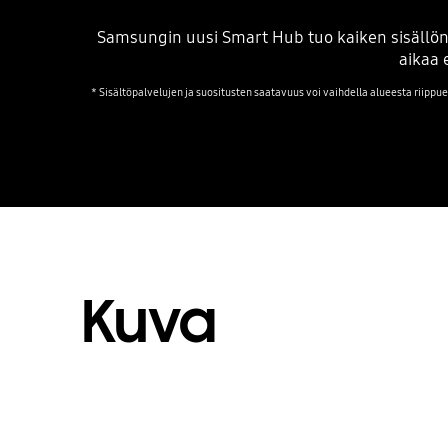
Samsungin uusi Smart Hub tuo kaiken sisällön 
aikaa 
* Sisältöpalvelujen ja suositusten saatavuus voi vaihdella alueesta riippu
Kuva