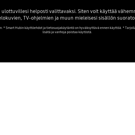
ulottuvillesi helposti valittavaksi. Siten voit käyttää vä
elokuvien, TV-ohjelmien ja muun mieleisesi sisällön suorato
en. * Smart Hubin käyttöehdot ja tietosuojakäytäntö on hyväksyttävä ennen käyttöä. * Tarjolla
lisätä ja vanhoja poistaa käytöstä.