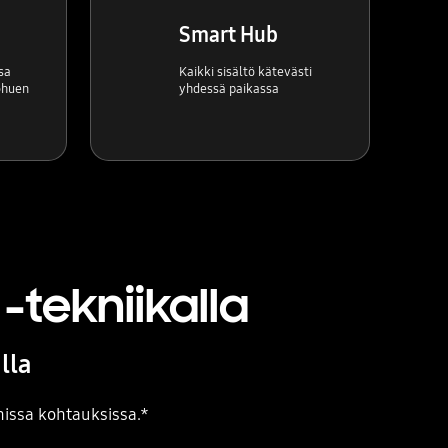
Smart Hub
sa
Kaikki sisältö kätevästi
ohuen
yhdessä paikassa
-tekniikalla
lla
missa kohtauksissa.*