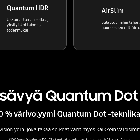
Quantum HDR
AirSlim
Uskomattoman selkeä,
Sulautuu mihin tahan
yksityiskohtainen ja
huoneeseen erittäin 
todenmukai
risävyä Quantum Dot 
0 % värivolyymi Quantum Dot -tekniika
ision ydin, joka takaa selkeät värit myös kaikkein valoisim
*100 %:n värivolyymi DCI-P3-standardin mukaisesti mitattuna, VDE:n sertifioima.