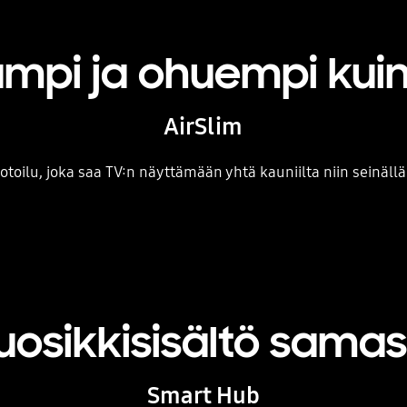
ämpi ja ohuempi kui
AirSlim
toilu, joka saa TV:n näyttämään yhtä kauniilta niin seinällä
suosikkisisältö sama
Smart Hub