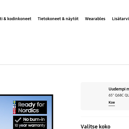
ti & kodinkoneet
Tietokoneet & näytöt
Wearables
Lisätarv
50"
Q68B
Uudempi ma
QLED
65" Q68C QL
Koe
Smart
4K
TV
Valitse koko