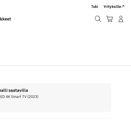
Tuki
Yrityksille
Haku
Ostoskori
Kirjaudu sisään/Rekisteröidy
ikkeet
Haku
lli saatavilla
ED 4K Smart TV (2023)