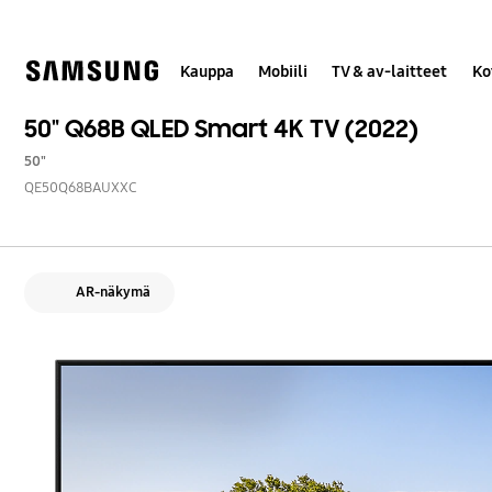
Skip
to
content
Kauppa
Mobiili
TV & av-laitteet
Ko
50" Q68B QLED Smart 4K TV (2022)
50"
QE50Q68BAUXXC
AR-näkymä