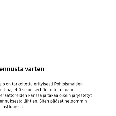
ennusta varten
io on tarkoitettu erityisesti Pohjoismaiden
ittaa, että se on sertifioitu toimimaan
eraattoreiden kanssa ja takaa oikein järjestetyt
asennuksesta lähtien. Siten pääset helpommin
iosi kanssa.