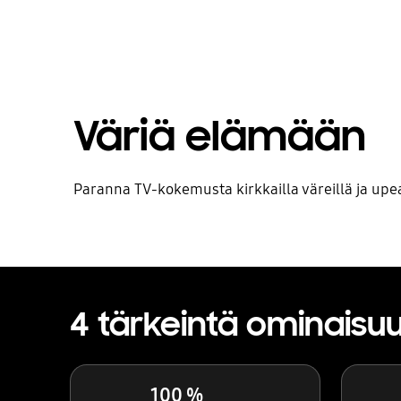
Väriä elämään
Paranna TV-kokemusta kirkkailla väreillä ja upea
4 tärkeintä ominaisu
100 %