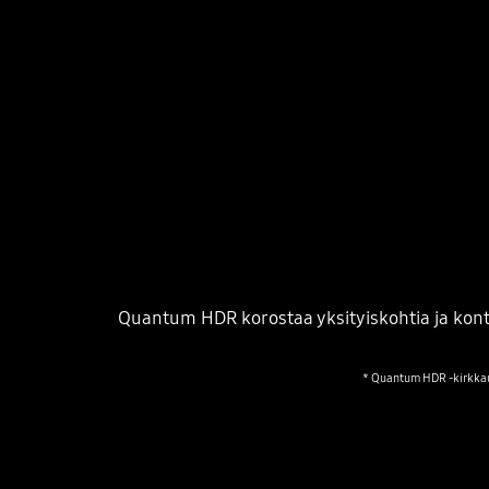
Quantum HDR korostaa yksityiskohtia ja kon
* Quantum HDR -kirkkaus 