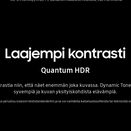
Laajempi kontrasti
Quantum HDR
trastia niin, että näet enemmän joka kuvassa. Dynamic Ton
syvempiä ja kuvan yksityiskohdista elävämpiä.
perustuu sisäisiin testistandardeihin ja se voi vaihdella katseluolosuhteista tai teknisistä 