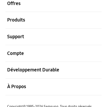
Offres
ouvrir
Produits
ouvrir
Support
ouvrir
Compte
ouvrir
Développement Durable
ouvrir
À Propos
‌Copyright© 1995-2026 Samsung. Tous droits réservés.