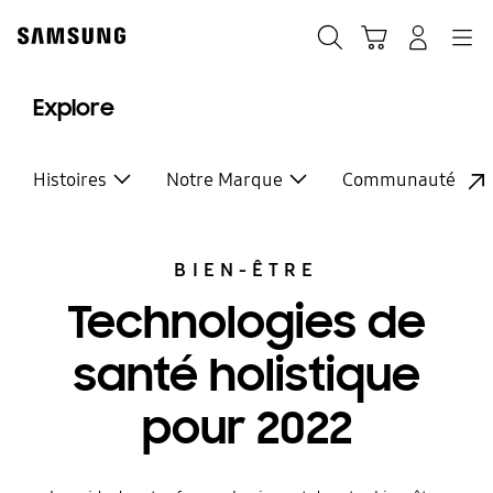
Skip
to
Recherche
Panier
Navigation
Se connecter
content
Explore
Histoires
Notre Marque
Communauté
BIEN-ÊTRE
Technologies de
santé holistique
pour 2022