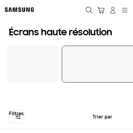
Skip
to
Recherche
Panier
Navigation
Se connecter
content
Écrans haute résolution
Filtres
Trier par