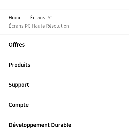
Home
Écrans PC
Écrans PC Haute Résolution
ouvrir
Footer Navigation
Offres
ouvrir
Produits
ouvrir
Support
ouvrir
Compte
ouvrir
Développement Durable