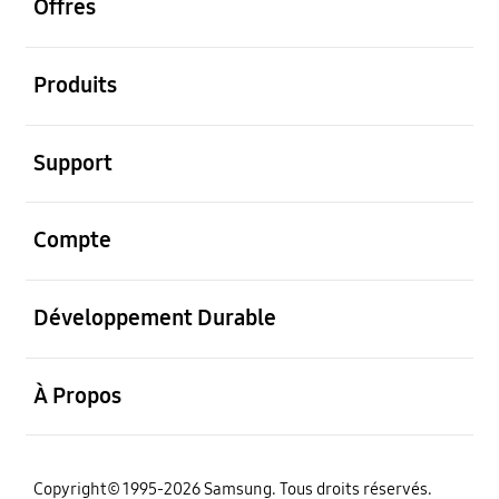
Offres
ouvrir
Produits
ouvrir
Support
ouvrir
Compte
ouvrir
Développement Durable
ouvrir
À Propos
‌Copyright© 1995-2026 Samsung. Tous droits réservés.