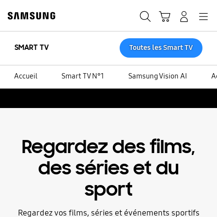
Skip
to
Recherche
Panier
Navigation
Se connecter
content
SMART TV
Toutes les Smart TV
Accueil
Smart TV N°1
Samsung Vision AI
A
Regardez des films,
des séries et du
sport
Regardez vos films, séries et événements sportifs