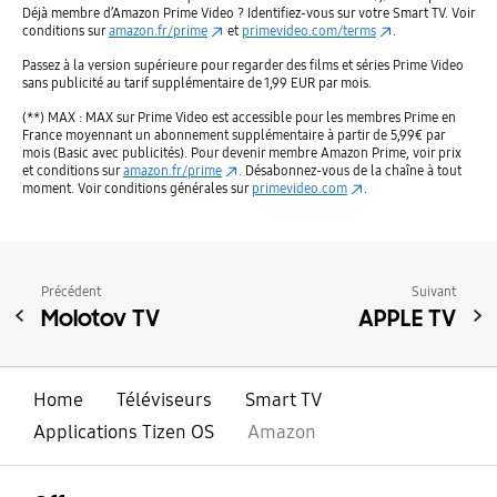
Déjà membre d’Amazon Prime Video ? Identifiez-vous sur votre Smart TV. Voir
conditions sur
amazon.fr/prime
et
primevideo.com/terms
.
Passez à la version supérieure pour regarder des films et séries Prime Video
sans publicité au tarif supplémentaire de 1,99 EUR par mois.
(**) MAX : MAX sur Prime Video est accessible pour les membres Prime en
France moyennant un abonnement supplémentaire à partir de 5,99€ par
mois (Basic avec publicités). Pour devenir membre Amazon Prime, voir prix
et conditions sur
amazon.fr/prime
. Désabonnez-vous de la chaîne à tout
moment. Voir conditions générales sur
primevideo.com
.
Précédent
Suivant
Molotov TV
APPLE TV
Home
Téléviseurs
Smart TV
Applications Tizen OS
Amazon
ouvrir
Footer Navigation