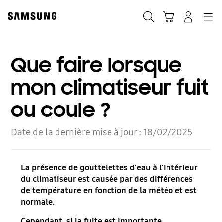
Skip
to
Recherche
Panier
Navigation
Se connecter
content
Que faire lorsque
mon climatiseur fuit
ou coule ?
Date de la dernière mise à jour :
18/02/2025
La présence de gouttelettes d'eau à l'intérieur
du climatiseur est causée par des différences
de température en fonction de la météo et est
normale.
Cependant, si la fuite est importante,