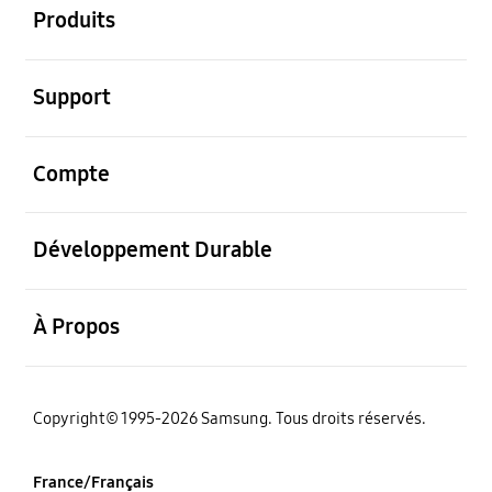
Produits
ouvrir
Support
ouvrir
Compte
ouvrir
Développement Durable
ouvrir
À Propos
‌Copyright© 1995-2026 Samsung. Tous droits réservés.
France/Français