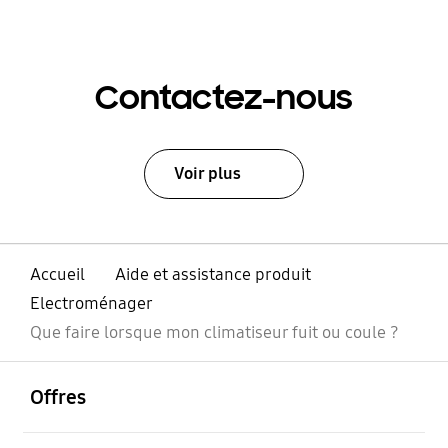
Contactez-nous
Voir plus
Accueil
Aide et assistance produit
Electroménager
Que faire lorsque mon climatiseur fuit ou coule ?
ouvrir
Footer Navigation
Offres
ouvrir