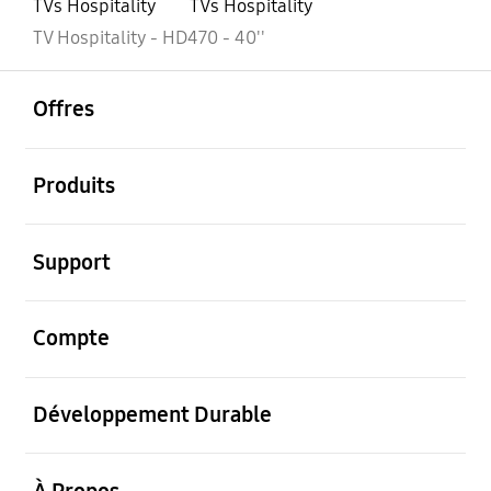
TVs Hospitality
TVs Hospitality
TV Hospitality - HD470 - 40''
ouvrir
Footer Navigation
Offres
ouvrir
Produits
ouvrir
Support
ouvrir
Compte
ouvrir
Développement Durable
ouvrir
À Propos