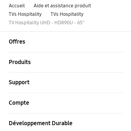
Accueil
Aide et assistance produit
TVs Hospitality
TVs Hospitality
TV Hospitality UHD - HD890U - 65''
ouvrir
Footer Navigation
Offres
ouvrir
Produits
ouvrir
Support
ouvrir
Compte
ouvrir
Développement Durable