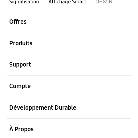
Signalisation
Affichage Smart
OH85N
ouvrir
Footer Navigation
Offres
ouvrir
Produits
ouvrir
Support
ouvrir
Compte
ouvrir
Développement Durable
ouvrir
À Propos