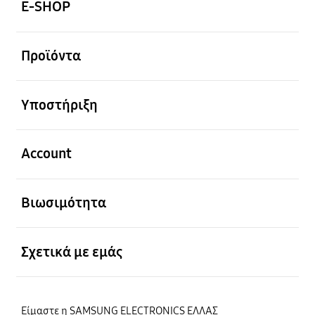
E-SHOP
Ανοίξτε
Προϊόντα
Ανοίξτε
Υποστήριξη
Ανοίξτε
Account
Ανοίξτε
Βιωσιμότητα
Ανοίξτε
Σχετικά με εμάς
Είμαστε η SAMSUNG ELECTRONICS ΕΛΛΑΣ