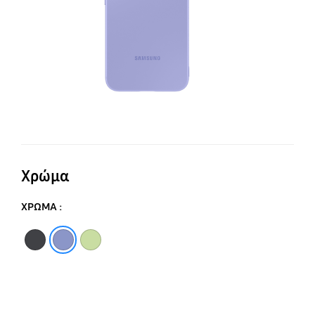
Χρώμα
ΧΡΩΜΑ :
Black
Blueberry
Lime