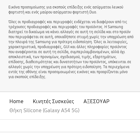
Εικόνα προσομοίωσης για σκοπούς επίδειξης ενός ασύρματου λευκού
φορτιστή και ενός μαύρου ασύρματου φορτιστή Duo.
Όλες οι προδιαγραφές και περιγραφές ενδέχεται να διαφέρουν από τις
τρέχουσες προδιαγραφές και περιγραφές του προϊόντος. Η Samsung
διατηρεί το δικαίωμα να κάνει αλλαγές σε αυτή τη σελίδα και στο προϊόν
που περιγράφεται σε αυτή, οποιαδήποτε στιγμή χωρίς την υποχρέωση από
την πλευρά της Samsung για πρότερη ειδοποίηση. Όλες οι λειτουργίες,
χαρακτηριστικά, προδιαγραφές, GUI και άλλες πληροφορίες προϊόντος
που αναφέρονται σε αυτή τη σελίδα, συμπεριλαμβανομένων, αλλά όχι
αποκλειστικά, των προνομίων, σχεδιασμού, τιμής, εξαρτημάτων,
επίδοσης, διαθεσιμότητας και δυνατοτήτων του προϊόντος, υπόκεινται σε
αλλαγές χωρίς την υποχρέωση για πρότερη ειδοποίηση. Τα περιεχόμενα
εντός της οθόνης είναι προσομοιωμένες εικόνες και προορίζονται μόνο
για σκοπούς επίδειξης.
Home
Κινητές Συσκεύες
ΑΞΕΣΟΥΑΡ
Θήκη Silicone (Galaxy A54 5G)
Ανοίξτε
Footer Navigation