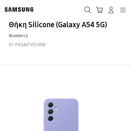
Skip
Skip
to
to
ΑΝΑΖΗΤΗΣΗ
Σύνδεση
Navigation
Καλάθι Αγορών
content
accessibility
help
Θήκη Silicone (Galaxy A54 5G)
Blueberry
EF-PA546TVEGWW
Θ
Si
(G
A5
5G