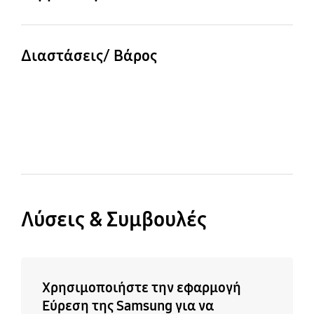
Συμβατά Μοντέλα
Galaxy A54
Διαστάσεις/ Βάρος
Διαστάσεις (ΠxΥxΒ)
Βάρος
79.6 x 161.2 x 11.8 mm
35 g
Λύσεις & Συμβουλές
Χρησιμοποιήστε την εφαρμογή
Εύρεση της Samsung για να