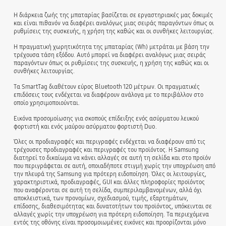
Η διάρκεια ζωής της μπαταρίας βασίζεται σε εργαστηριακές μας δοκιμές
και είναι πιθανόν να διαφέρει αναλόγως μιας σειράς παραγόντων όπως οι
ρυθμίσεις της συσκευής, η χρήση της καθώς και οι συνθήκες λειτουργίας.
Η πραγματική χωρητικότητα της μπαταρίας (Wh) μετράται με βάση την
τρέχουσα τάση εξόδου. Αυτό μπορεί να διαφέρει αναλόγως μιας σειράς
παραγόντων όπως οι ρυθμίσεις της συσκευής, η χρήση της καθώς και οι
συνθήκες λειτουργίας.
Τα SmartTag διαθέτουν εύρος Bluetooth 120 μέτρων. Οι πραγματικές
επιδόσεις τους ενδέχεται να διαφέρουν ανάλογα με το περιβάλλον στο
οποίο χρησιμοποιούνται.
Εικόνα προσομοίωσης για σκοπούς επίδειξης ενός ασύρματου λευκού
φορτιστή και ενός μαύρου ασύρματου φορτιστή Duo.
Όλες οι προδιαγραφές και περιγραφές ενδέχεται να διαφέρουν από τις
τρέχουσες προδιαγραφές και περιγραφές του προϊόντος. Η Samsung
διατηρεί το δικαίωμα να κάνει αλλαγές σε αυτή τη σελίδα και στο προϊόν
που περιγράφεται σε αυτή, οποιαδήποτε στιγμή χωρίς την υποχρέωση από
την πλευρά της Samsung για πρότερη ειδοποίηση. Όλες οι λειτουργίες,
χαρακτηριστικά, προδιαγραφές, GUI και άλλες πληροφορίες προϊόντος
που αναφέρονται σε αυτή τη σελίδα, συμπεριλαμβανομένων, αλλά όχι
αποκλειστικά, των προνομίων, σχεδιασμού, τιμής, εξαρτημάτων,
επίδοσης, διαθεσιμότητας και δυνατοτήτων του προϊόντος, υπόκεινται σε
αλλαγές χωρίς την υποχρέωση για πρότερη ειδοποίηση. Τα περιεχόμενα
εντός της οθόνης είναι προσομοιωμένες εικόνες και προορίζονται μόνο