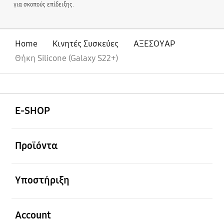
για σκοπούς επίδειξης.
Home
Κινητές Συσκεύες
ΑΞΕΣΟΥΑΡ
Θήκη Silicone (Galaxy S22+)
Ανοίξτε
Footer Navigation
E-SHOP
Ανοίξτε
Προϊόντα
Ανοίξτε
Υποστήριξη
Ανοίξτε
Account