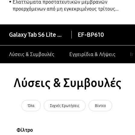
Ελαττώματα προστατευτικών μεμβρανών
προερχόμενων από μη εγκεκριμένους τρίτους
κατασκευαστές σε συσκευές Galaxy
Galaxy Tab S6 Lite Book Cover
EF-BP610
Λύσεις & Συμβουλές
Εγχειρίδια & Λήψεις
In
Λύσεις & Συμβουλές
Όλα
Συχνές Ερωτήσεις
Βίντεο
Φίλτρο