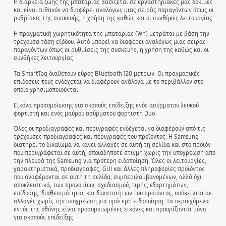
Η διάρκεια ζωής της μπαταρίας βασίζεται σε εργαστηριακές μας δοκιμές
και είναι πιθανόν να διαφέρει αναλόγως μιας σειράς παραγόντων όπως οι
ρυθμίσεις της συσκευής, η χρήση της καθώς και οι συνθήκες λειτουργίας.
Η πραγματική χωρητικότητα της μπαταρίας (Wh) μετράται με βάση την
τρέχουσα τάση εξόδου. Αυτό μπορεί να διαφέρει αναλόγως μιας σειράς
παραγόντων όπως οι ρυθμίσεις της συσκευής, η χρήση της καθώς και οι
συνθήκες λειτουργίας.
Τα SmartTag διαθέτουν εύρος Bluetooth 120 μέτρων. Οι πραγματικές
επιδόσεις τους ενδέχεται να διαφέρουν ανάλογα με το περιβάλλον στο
οποίο χρησιμοποιούνται.
Εικόνα προσομοίωσης για σκοπούς επίδειξης ενός ασύρματου λευκού
φορτιστή και ενός μαύρου ασύρματου φορτιστή Duo.
Όλες οι προδιαγραφές και περιγραφές ενδέχεται να διαφέρουν από τις
τρέχουσες προδιαγραφές και περιγραφές του προϊόντος. Η Samsung
διατηρεί το δικαίωμα να κάνει αλλαγές σε αυτή τη σελίδα και στο προϊόν
που περιγράφεται σε αυτή, οποιαδήποτε στιγμή χωρίς την υποχρέωση από
την πλευρά της Samsung για πρότερη ειδοποίηση. Όλες οι λειτουργίες,
χαρακτηριστικά, προδιαγραφές, GUI και άλλες πληροφορίες προϊόντος
που αναφέρονται σε αυτή τη σελίδα, συμπεριλαμβανομένων, αλλά όχι
αποκλειστικά, των προνομίων, σχεδιασμού, τιμής, εξαρτημάτων,
επίδοσης, διαθεσιμότητας και δυνατοτήτων του προϊόντος, υπόκεινται σε
αλλαγές χωρίς την υποχρέωση για πρότερη ειδοποίηση. Τα περιεχόμενα
εντός της οθόνης είναι προσομοιωμένες εικόνες και προορίζονται μόνο
για σκοπούς επίδειξης.