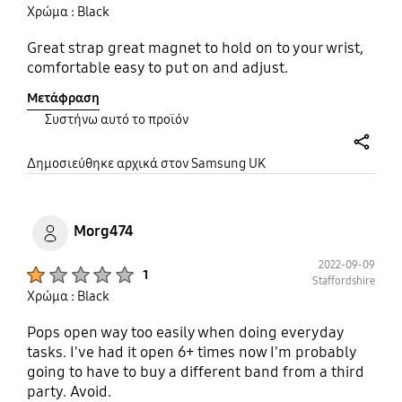
Χρώμα : Black
Great strap great magnet to hold on to your wrist,
comfortable easy to put on and adjust.
Μετάφραση
Συστήνω αυτό το προϊόν
share
Δημοσιεύθηκε αρχικά στον Samsung UK
Morg474
2022-09-09
Product Ratings :
1
Staffordshire
Χρώμα : Black
Pops open way too easily when doing everyday
tasks. I've had it open 6+ times now I'm probably
going to have to buy a different band from a third
party. Avoid.