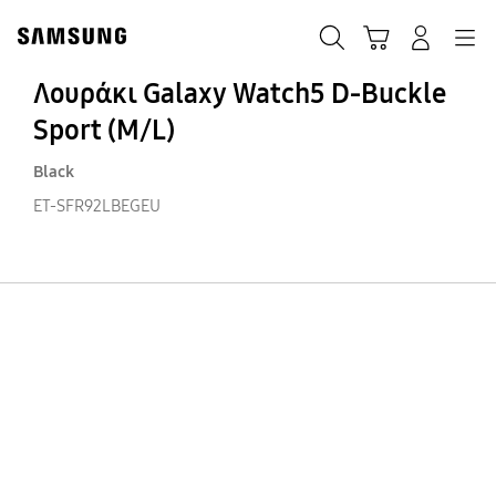
Skip
Skip
to
to
ΑΝΑΖΗΤΗΣΗ
Σύνδεση
Navigation
Καλάθι Αγορών
content
accessibility
help
Λουράκι Galaxy Watch5 D-Buckle
Sport (M/L)
Black
ET-SFR92LBEGEU
Λο
Ga
Wa
D-
Bu