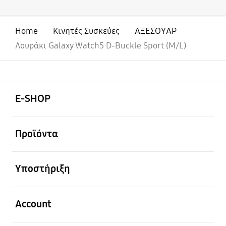
Home
Κινητές Συσκεύες
ΑΞΕΣΟΥΑΡ
Λουράκι Galaxy Watch5 D-Buckle Sport (M/L)
Ανοίξτε
Footer Navigation
E-SHOP
Ανοίξτε
Προϊόντα
Ανοίξτε
Υποστήριξη
Ανοίξτε
Account
Ανοίξτε