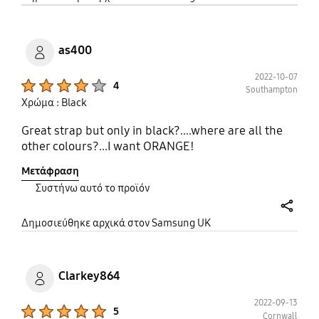
as400
2022-10-07
Product Ratings :
4
Southampton
Χρώμα : Black
Great strap but only in black?....where are all the
other colours?...I want ORANGE!
Μετάφραση
Συστήνω αυτό το προϊόν
share
Δημοσιεύθηκε αρχικά στον Samsung UK
Clarkey864
2022-09-13
Product Ratings :
5
Cornwall