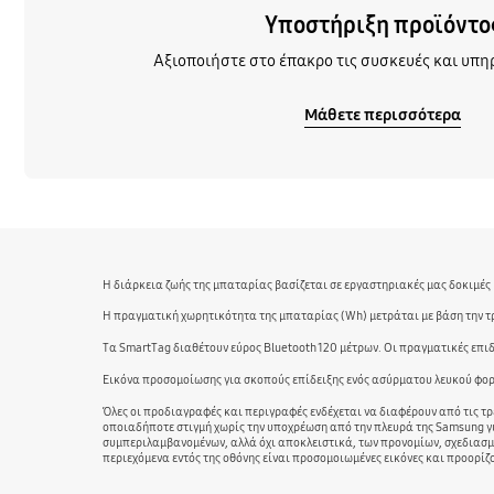
Υποστήριξη προϊόντο
Αξιοποιήστε στο έπακρο τις συσκευές και υπη
Μάθετε περισσότερα
Η διάρκεια ζωής της μπαταρίας βασίζεται σε εργαστηριακές μας δοκιμές 
Η πραγματική χωρητικότητα της μπαταρίας (Wh) μετράται με βάση την τρ
Τα SmartTag διαθέτουν εύρος Bluetooth 120 μέτρων. Οι πραγματικές επιδ
Εικόνα προσομοίωσης για σκοπούς επίδειξης ενός ασύρματου λευκού φορ
Όλες οι προδιαγραφές και περιγραφές ενδέχεται να διαφέρουν από τις τρ
οποιαδήποτε στιγμή χωρίς την υποχρέωση από την πλευρά της Samsung γι
συμπεριλαμβανομένων, αλλά όχι αποκλειστικά, των προνομίων, σχεδιασμο
περιεχόμενα εντός της οθόνης είναι προσομοιωμένες εικόνες και προορίζ