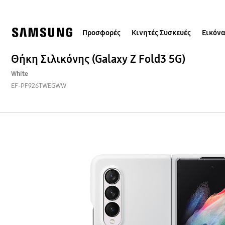
Skip
Skip
to
to
content
accessibility
help
Προσφορές
Κινητές Συσκευές
Εικόνα
Θήκη Σιλικόνης (Galaxy Z Fold3 5G)
White
EF-PF926TWEGWW