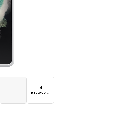
+4
περισσότε
ρα