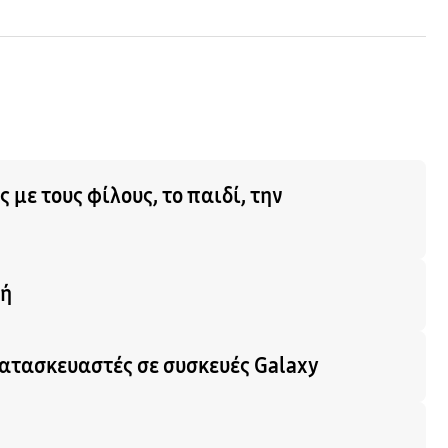
με τους φίλους, το παιδί, την
υή
τασκευαστές σε συσκευές Galaxy