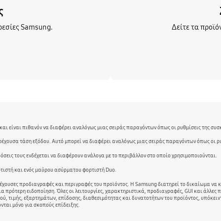
ς
ρεσίες Samsung.
Δείτε τα προϊό
και είναι πιθανόν να διαφέρει αναλόγως μιας σειράς παραγόντων όπως οι ρυθμίσεις της συσκ
έχουσα τάση εξόδου. Αυτό μπορεί να διαφέρει αναλόγως μιας σειράς παραγόντων όπως οι ρυθ
όσεις τους ενδέχεται να διαφέρουν ανάλογα με το περιβάλλον στο οποίο χρησιμοποιούνται.
τιστή και ενός μαύρου ασύρματου φορτιστή Duo.
έχουσες προδιαγραφές και περιγραφές του προϊόντος. Η Samsung διατηρεί το δικαίωμα να κά
α πρότερη ειδοποίηση. Όλες οι λειτουργίες, χαρακτηριστικά, προδιαγραφές, GUI και άλλες 
ύ, τιμής, εξαρτημάτων, επίδοσης, διαθεσιμότητας και δυνατοτήτων του προϊόντος, υπόκειντ
ονται μόνο για σκοπούς επίδειξης.