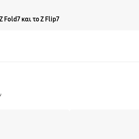
Fold7 και το Z Flip7
ν
Μάθετε περισσότερα