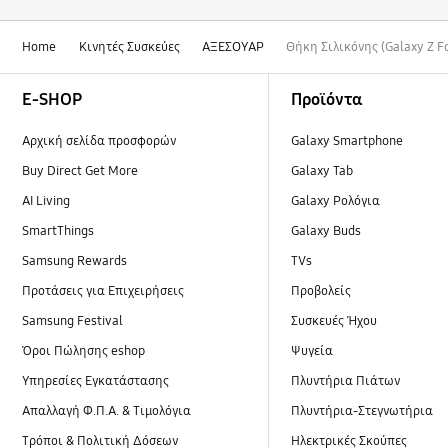
Home
Κινητές Συσκεύες
ΑΞΕΣΟΥΑΡ
Θήκη Σιλικόνης (Galaxy Z F
Footer Navigation
E-SHOP
Προϊόντα
Αρχική σελίδα προσφορών
Galaxy Smartphone
Buy Direct Get More
Galaxy Tab
AI Living
Galaxy Ρολόγια
SmartThings
Galaxy Buds
Samsung Rewards
TVs
Προτάσεις για Επιχειρήσεις
Προβολείς
Samsung Festival
Συσκευές Ήχου
Όροι Πώλησης eshop
Ψυγεία
Υπηρεσίες Εγκατάστασης
Πλυντήρια Πιάτων
Απαλλαγή Φ.Π.Α. & Τιμολόγια
Πλυντήρια-Στεγνωτήρια
Τρόποι & Πολιτική Δόσεων
Ηλεκτρικές Σκούπες