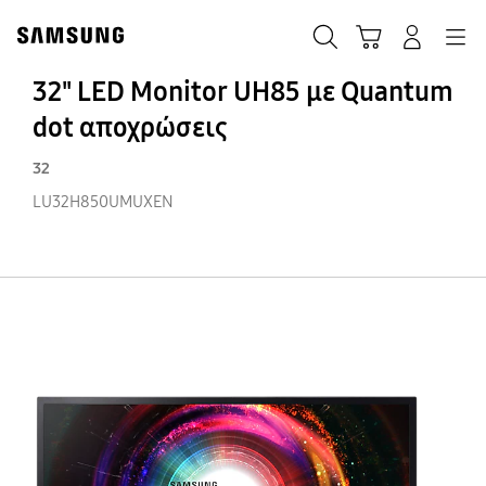
Skip
Skip
to
to
ΑΝΑΖΗΤΗΣΗ
Σύνδεση
Navigation
Καλάθι Αγορών
content
accessibility
help
32" LED Monitor UH85 με Quantum
dot αποχρώσεις
32
LU32H850UMUXEN
32
LE
Mo
U
με