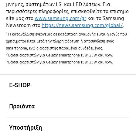
μνήμης, συστημάτων LSI και LED λύσεων. Για
περισσότερες πληροφορίες, επισκεφθείτε το επίσημο
site μας στο
www.samsung.com/gr
και το Samsung
Newsroom στο
https://news.samsung.com/global/
.
1
Η κατανάλωση ενέργειας σε κατάσταση αναμονής είναι η ισχύς που
χρησιμοποιείται μετά την πλήρη φόρτιση ή αποσύνδεση ενός
smartphone, ενώ ο φορτιστής παραμένει συνδεδεμένος.
2
Βάσει φορτιστών για Galaxy smartphone 15W, 25W και 45W.
3
Βάσει φορτιστών για Galaxy smartphone 15W, 25W και 45W.
Ανοίξτε
Footer Navigation
E-SHOP
Ανοίξτε
Προϊόντα
Ανοίξτε
Υποστήριξη