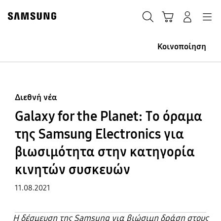
Skip
Skip
to
to
ΑΝΑΖΗΤΗΣΗ
Σύνδεση
Navigation
Καλάθι Αγορών
content
accessibility
help
Κοινοποίηση
Διεθνή νέα
Galaxy for the Planet: Το όραμα
της Samsung Electronics για
βιωσιμότητα στην κατηγορία
κινητών συσκευών
11.08.2021
Η δέσμευση της Samsung για βιώσιμη δράση στους