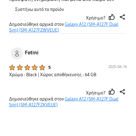
ανταποκρίνεται σε εφαρμογές
Συστήνω αυτό το προϊόν
Χρήσιμο?
thumb
share
Δημοσιεύθηκε αρχικά στον
Galaxy A12 (SM-A127F Dual
up
Sim) (SM-A127FZWVEUE)
Fotini
Product Ratings :
2025-06-14
5
Χρώμα : Black
| Χώρος αποθήκευσης : 64 GB
Χρήσιμο?
thumb
share
Δημοσιεύθηκε αρχικά στον
Galaxy A12 (SM-A127F Dual
up
Sim) (SM-A127FZKVEUE)
bazaarvoice Certification Label