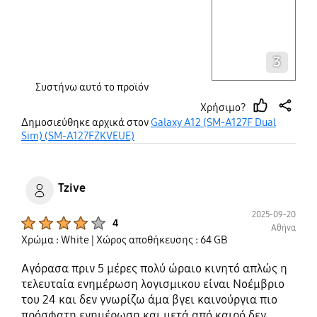
Layer popup open
3
Συστήνω αυτό το προϊόν
Χρήσιμο?
thumb
share
Δημοσιεύθηκε αρχικά στον
Galaxy A12 (SM-A127F Dual
up
Sim) (SM-A127FZKVEUE)
Tzive
2025-09-20
Product Ratings :
4
Αθήνα
Χρώμα : White
| Χώρος αποθήκευσης : 64 GB
Αγόρασα πριν 5 μέρες πολύ ώραιο κινητό απλώς η
τελευταία ενημέρωση λογισμικου είναι Νοέμβριο
του 24 και δεν γνωρίζω άμα βγει καινούργια πιο
πρόσφατη ενημέρωση και μετά από καιρό δεν