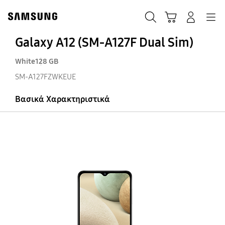
Skip
Skip
to
to
ΑΝΑΖΗΤΗΣΗ
Σύνδεση
Navigation
Καλάθι Αγορών
content
accessibility
help
Galaxy A12 (SM-A127F Dual Sim)
White
128 GB
SM-A127FZWKEUE
Βασικά Χαρακτηριστικά
Ga
A1
(S
A1
Du
Si