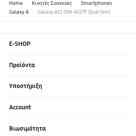
Home
Κινητές Συσκεύες
Smartphones
Galaxy A
Galaxy A12 (SM-A127F Dual Sim)
Ανοίξτε
Footer Navigation
E-SHOP
Ανοίξτε
Προϊόντα
Ανοίξτε
Υποστήριξη
Ανοίξτε
Account
Ανοίξτε
Βιωσιμότητα