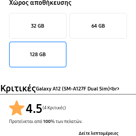
Χώρος αποθήκευσης
32 GB
64 GB
128 GB
Κριτικές
Galaxy A12 (SM-A127F Dual Sim)<br>
4.5
(4 Κριτικές)
Προτείνεται από
100
% των πελατών.
Δείτε λεπτομέρειες