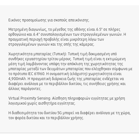
Εικόνες προσομοίωσης για σκοπούς απεικόνισης.
Μετρημένη διαγωνίως, το μέγεθος της οθόνης είναι 6.5" σε πλήρες
ορθογώνιο και 6.4" συνυπολογισμένων των στρογγυλεμένων γωνιών. Η
πραγματική περιοχή προβολής είναι μικρότερη λόγω των
στρογγυλεμένων γωνιών και της οπής της κάμερας.
Χωρητικότητα μπαταρίας (Τυπική): Τυπική τιμή δοκιμασμένη υπό
συνθήκες εργαστηρίου τρίτου μέρους. Τυπική τιμή είναι η εκτιμώμενη
μέση τιμή λαμβάνοντας υπόψη την απόκλιση της χωρητικότητας της
μπαταρίας μεταξύ των δειγμάτων μπαταρίας που ελέγχθηκαν σύμφωνα με
το πρότυπο IEC 61960. Η ονομαστική (ελάχιστη) χωρητικότητα είναι
4,900mAh. Η πραγματική διάρκεια ζωής της μπαταρίας ενδέχεται να
διαφέρει ανάλογα με το περιβάλλον δικτύου, τις συνήθειες χρήσης και
άλλους παράγοντες.
Virtual Proximity Sensing: Αίσθηση πληροφοριών εγγύτητας με χρήση
λογισμικού χωρίς αισθητήρα εγγύτητας.
Η διαθεσιμότητα του δικτύου 5G μπορεί να διαφέρει ανάλογα με τη χώρα,
τον φορέα δικτύου και το περιβάλλον χρήσης.