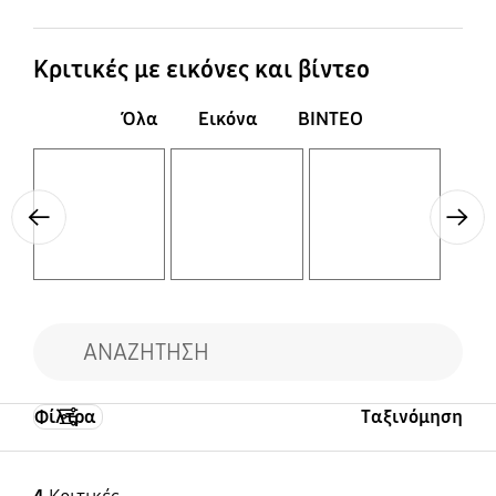
Κριτικές με εικόνες και βίντεο
Όλα
Εικόνα
ΒΙΝΤΕΟ
Layer popup open
Layer popup open
Layer popup open
Previous
Next
Φίλτρα
Ταξινόμηση