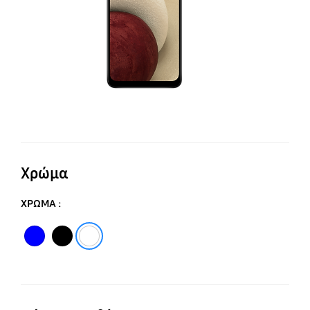
Χρώμα
ΧΡΩΜΑ :
Blue
Black
White