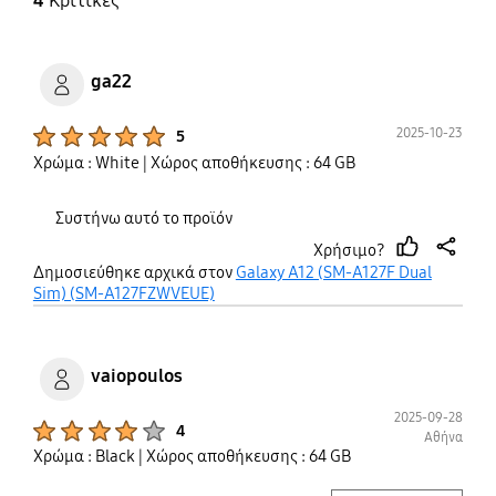
4
Κριτικές
ga22
Product Ratings :
2025-10-23
5
Χρώμα : White
| Χώρος αποθήκευσης : 64 GB
Συστήνω αυτό το προϊόν
Χρήσιμο?
thumb
share
Δημοσιεύθηκε αρχικά στον
Galaxy A12 (SM-A127F Dual
up
Sim) (SM-A127FZWVEUE)
vaiopoulos
2025-09-28
Product Ratings :
4
Αθήνα
Χρώμα : Black
| Χώρος αποθήκευσης : 64 GB
play video