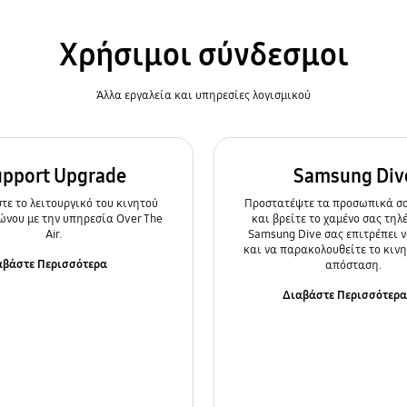
Χρήσιμοι σύνδεσμοι
Άλλα εργαλεία και υπηρεσίες λογισμικού
upport Upgrade
Samsung Div
ε τo λειτουργικό του κινητού
Προστατέψτε τα προσωπικά σα
ώνου με την υπηρεσία Over The
και βρείτε το χαμένο σας τηλ
Air.
Samsung Dive σας επιτρέπει ν
και να παρακολουθείτε το κιν
αβάστε Περισσότερα
απόσταση.
Διαβάστε Περισσότερ