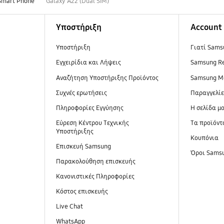
Smart Phone
Galaxy A22 (Dual SIM)
Υποστήριξη
Account
Υποστήριξη
Γιατί Sams
Εγχειρίδια και Λήψεις
Samsung R
Αναζήτηση Υποστήριξης Προϊόντος
Samsung M
Συχνές ερωτήσεις
Παραγγελί
Πληροφορίες Εγγύησης
Η σελίδα μ
Εύρεση Κέντρου Τεχνικής
Τα προϊόντ
Υποστήριξης
Κουπόνια
Επισκευή Samsung
Όροι Sams
Παρακολούθηση επισκευής
Κανονιστικές Πληροφορίες
Κόστος επισκευής
Live Chat
WhatsApp