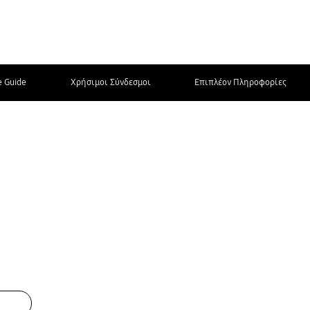
e Guide
Χρήσιμοι Σύνδεσμοι
Επιπλέον Πληροφορίες
ΕΠΙΚΟΙΝΩΝΗΣΤΕ
ΜΑΖΙ ΜΑΣ