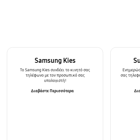
Κάμερα
Κλήση & Επαφές
Κλείδωμα
Μπαταρία
Ρυθμίσεις
Samsung Kies
S
To Samsung Kies συνδέει το κινητό σας
Ενημερώστ
Τρόπος χρήσης
τηλέφωνο με τον προσωπικό σας
σας τηλεφ
υπολογιστή!
Φόρτιση/Εκκίνηση
Διαβάστε Περισσότερα
Δι