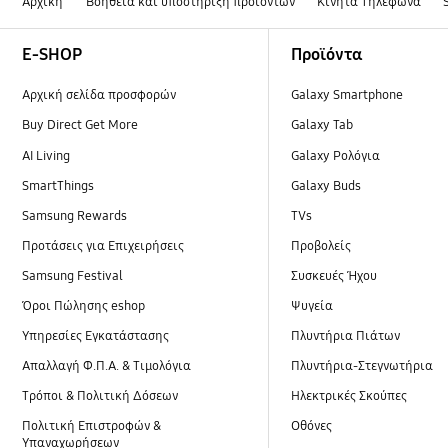
Αρχική
Βοήθεια και υποστήριξη προϊόντων
Κινητά Τηλέφωνα
Footer Navigation
E-SHOP
Προϊόντα
Αρχική σελίδα προσφορών
Galaxy Smartphone
Buy Direct Get More
Galaxy Tab
AI Living
Galaxy Ρολόγια
SmartThings
Galaxy Buds
Samsung Rewards
TVs
Προτάσεις για Επιχειρήσεις
Προβολείς
Samsung Festival
Συσκευές Ήχου
Όροι Πώλησης eshop
Ψυγεία
Υπηρεσίες Εγκατάστασης
Πλυντήρια Πιάτων
Απαλλαγή Φ.Π.Α. & Τιμολόγια
Πλυντήρια-Στεγνωτήρια
Τρόποι & Πολιτική Δόσεων
Ηλεκτρικές Σκούπες
Πολιτική Επιστροφών &
Οθόνες
Υπαναχωρήσεων