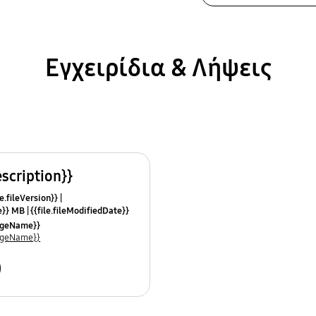
Εγχειρίδια & Λήψεις
escription}}
e.fileVersion}}
ze}} MB
{{file.fileModifiedDate}}
mes}}
uageName}}
uageName}}