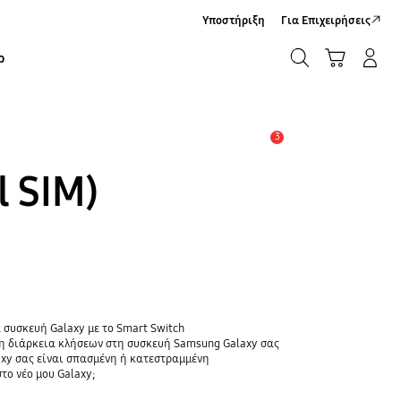
Υποστήριξη
Για Επιχειρήσεις
ΑΝΑΖΗΤΗΣΗ
Καλάθι Αγορών
Σύνδεση/Εγγραφή
ρ
ΑΝΑΖΗΤΗΣΗ
3
Ειδοποίηση
l SIM)
 συσκευή Galaxy με το Smart Switch
τη διάρκεια κλήσεων στη συσκευή Samsung Galaxy σας
axy σας είναι σπασμένη ή κατεστραμμένη
το νέο μου Galaxy;