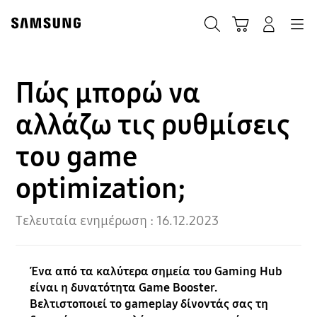
Skip
Skip
to
to
ΑΝΑΖΗΤΗΣΗ
Σύνδεση
Navigation
Καλάθι Αγορών
content
accessibility
help
Πώς μπορώ να
αλλάζω τις ρυθμίσεις
του game
optimization;
Τελευταία ενημέρωση :
16.12.2023
Ένα από τα καλύτερα σημεία του Gaming Hub
είναι η δυνατότητα Game Booster.
Βελτιστοποιεί το gameplay δίνοντάς σας τη