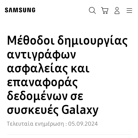
Skip
Skip
to
to
ΑΝΑΖΗΤΗΣΗ
Σύνδεση
Navigation
Καλάθι Αγορών
content
accessibility
help
Μέθοδοι δημιουργίας
αντιγράφων
ασφαλείας και
επαναφοράς
δεδομένων σε
συσκευές Galaxy
Τελευταία ενημέρωση :
05.09.2024