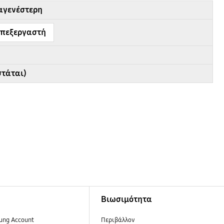
ταγενέστερη
 επεξεργαστή
στάται)
Βιωσιμότητα
ung Account
Περιβάλλον