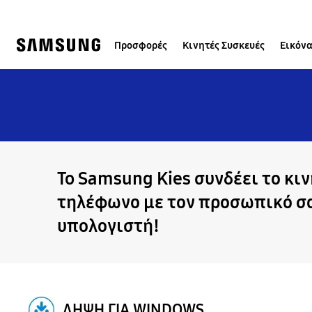
Skip
Skip
to
to
content
accessibility
help
Προσφορές
Κινητές Συσκευές
Εικόνα
To Samsung Kies συνδέει το κι
τηλέφωνο με τον προσωπικό σ
υπολογιστή!
ΛΗΨΗ ΓΙΑ WINDOWS