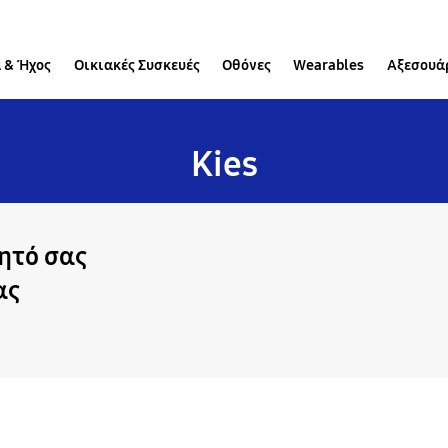
 & Ήχος
Οικιακές Συσκευές
Οθόνες
Wearables
Αξεσουά
Kies
νητό σας
ας