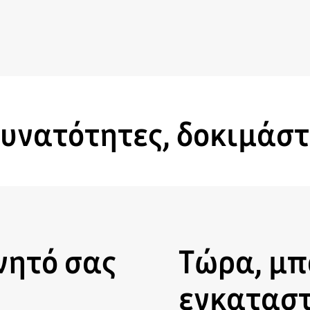
υνατότητες, δοκιμάστ
νητό σας
Τώρα, μπ
εγκαταστ