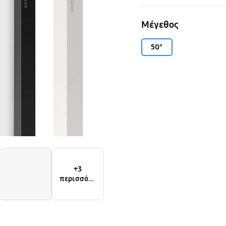
White
Μέγεθος
50"
+3
περισσότε
ρα