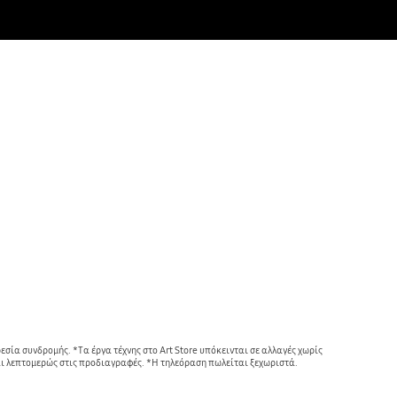
σία συνδρομής. *Τα έργα τέχνης στο Art Store υπόκεινται σε αλλαγές χωρίς 
ται λεπτομερώς στις προδιαγραφές. *Η τηλεόραση πωλείται ξεχωριστά.