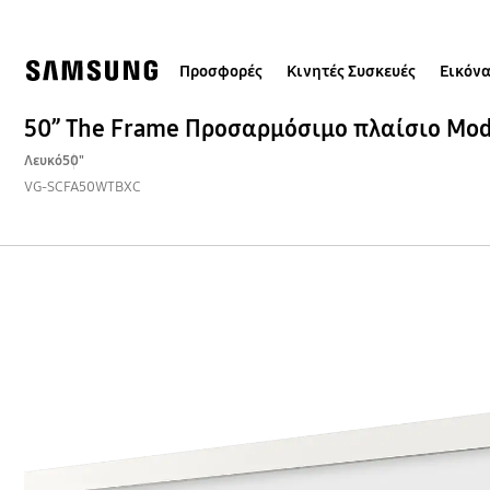
Skip
Skip
to
to
content
accessibility
help
Προσφορές
Κινητές Συσκευές
Εικόνα
50” The Frame Προσαρμόσιμο πλαίσιο Mod
Λευκό
50"
VG-SCFA50WTBXC