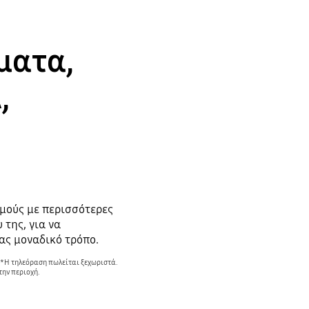
ματα,
,
μούς με περισσότερες
 της, για να
ας μοναδικό τρόπο.
. *Η τηλεόραση πωλείται ξεχωριστά.
την περιοχή.