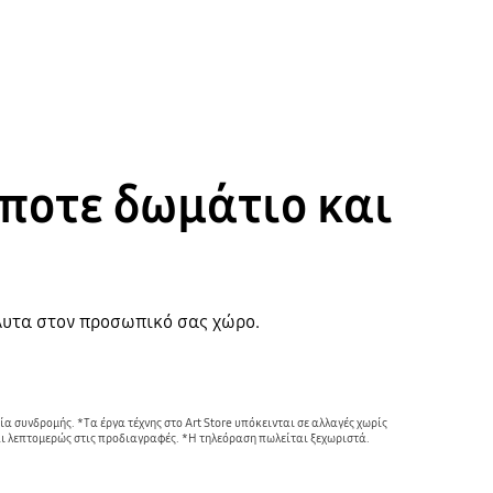
ποτε δωμάτιο και
Playing video
όλυτα στον προσωπικό σας χώρο.
α συνδρομής. *Τα έργα τέχνης στο Art Store υπόκεινται σε αλλαγές χωρίς 
ται λεπτομερώς στις προδιαγραφές. *Η τηλεόραση πωλείται ξεχωριστά.