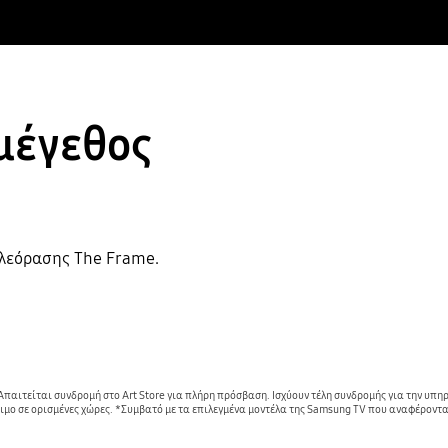
μέγεθος
ηλεόρασης The Frame.
Απαιτείται συνδρομή στο Art Store για πλήρη πρόσβαση. Ισχύουν τέλη συνδρομής για την υπηρε
έσιμο σε ορισμένες χώρες. *Συμβατό με τα επιλεγμένα μοντέλα της Samsung TV που αναφέρον