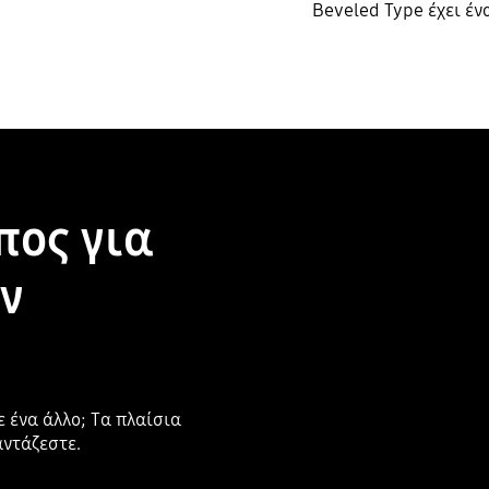
Beveled Type έχει έν
πος για
ν
ε ένα άλλο; Τα πλαίσια
αντάζεστε.