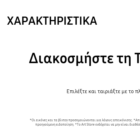
ΧΑΡΑΚΤΗΡΙΣΤΙΚΑ
Διακοσμήστε τη 
Επιλέξτε και ταιριάξτε με το 
*Οι εικόνες και τα βίντεο προσομοιώνονται για λόγους απεικόνισης. *Απα
προηγούμενη ειδοποίηση. *Το Art Store ενδέχεται να μην είναι διαθ