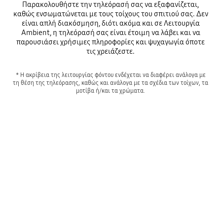
Παρακολουθήστε την τηλεόρασή σας να εξαφανίζεται,
καθώς ενσωματώνεται με τους τοίχους του σπιτιού σας. Δεν
είναι απλή διακόσμηση, διότι ακόμα και σε Λειτουργία
Ambient, η τηλεόρασή σας είναι έτοιμη να λάβει και να
παρουσιάσει χρήσιμες πληροφορίες και ψυχαγωγία όποτε
τις χρειάζεστε.
* Η ακρίβεια της λειτουργίας φόντου ενδέχεται να διαφέρει ανάλογα με
τη θέση της τηλεόρασης, καθώς και ανάλογα με τα σχέδια των τοίχων, τα
μοτίβα ή/και τα χρώματα.
Δεν υπάρχει πλέον μαύρη οθόνη
Playing video