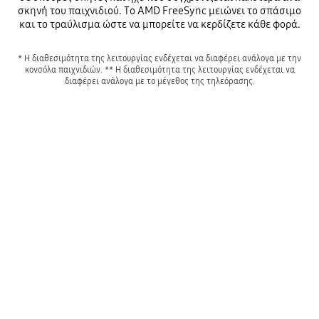
σκηνή του παιχνιδιού. Το AMD FreeSync μειώνει το σπάσιμο
και το τραύλισμα ώστε να μπορείτε να κερδίζετε κάθε φορά.
* Η διαθεσιμότητα της λειτουργίας ενδέχεται να διαφέρει ανάλογα με την
κονσόλα παιχνιδιών. ** Η διαθεσιμότητα της λειτουργίας ενδέχεται να
διαφέρει ανάλογα με το μέγεθος της τηλεόρασης.
Κερδίστε περισσότερα παιχνίδια, αποκτήστε περισσότερο έλεγχο
Playing video