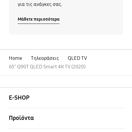
για τις ανάγκες σας.
Μάθετε περισσότερα
Home
Τηλεοράσεις
QLED TV
65" Q90T QLED Smart 4K TV (2020)
Ανοίξτε
Footer Navigation
E-SHOP
Ανοίξτε
Προϊόντα
Ανοίξτε