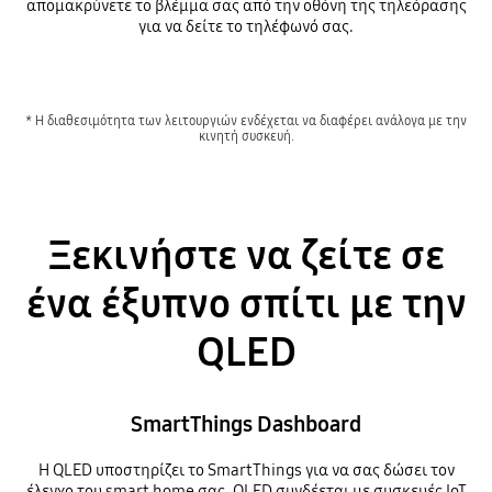
απομακρύνετε το βλέμμα σας από την οθόνη της τηλεόρασης
για να δείτε το τηλέφωνό σας.
* Η διαθεσιμότητα των λειτουργιών ενδέχεται να διαφέρει ανάλογα με την
κινητή συσκευή.
Ξεκινήστε να ζείτε σε
ένα έξυπνο σπίτι με την
QLED
SmartThings Dashboard
Η QLED υποστηρίζει το SmartThings για να σας δώσει τον
έλεγχο του smart home σας. QLED συνδέεται με συσκευές IoT