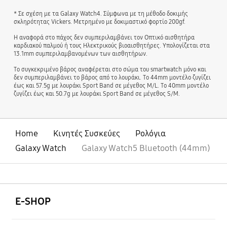
* Σε σχέση με τα Galaxy Watch4. Σύμφωνα με τη μέθοδο δοκιμής
σκληρότητας Vickers. Μετρημένο με δοκιμαστικό φορτίο 200gf.
Η αναφορά στο πάχος δεν συμπεριλαμβάνει τον Οπτικό αισθητήρα
καρδιακού παλμού ή τους Ηλεκτρικούς βιοαισθητήρες. Υπολογίζεται στα
13.1mm συμπεριλαμβανομένων των αισθητήρων.
Το συγκεκριμένο βάρος αναφέρεται στο σώμα του smartwatch μόνο και
δεν συμπεριλαμβάνει το βάρος από το λουράκι. Το 44mm μοντέλο ζυγίζει
έως και 57.5g με λουράκι Sport Band σε μέγεθος M/L. Το 40mm μοντέλο
ζυγίζει έως και 50.7g με λουράκι Sport Band σε μέγεθος S/M.
Home
Κινητές Συσκεύες
Ρολόγια
Galaxy Watch
Galaxy Watch5 Bluetooth (44mm)
Ανοίξτε
Footer Navigation
E-SHOP
Ανοίξτε