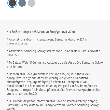
* Η διαθεσιμότητα ενδέχεται να διαφέρει ανά χώρα.
* Απαιτείται έκδοση της εφαρμογής Samsung Health 6.22.1 ή
μεταγενέστερη.
* Απαιτείται Samsung Galaxy smartphone με Android 8.0 και ελάχιστη
RAM 1.5GB.
* Το Galaxy Watch5 θα πρέπει να είναι σε σύζευξη με ένα Samsung Galaxy
smartphone.
* Προορίζεται μόνο για σκοπούς γενικής ευεξίας και fitness. Δεν
προορίζεται για χρήση στην ανίχνευση, διάγνωση ή θεραπεία
οποιασδήποτε ιατρικής πάθησης ή νόσου. Οι μετρήσεις είναι
αποκλειστικά για δική σας προσωπική αναφορά και δεν θα πρέπει να
θεωρούνται ιατρική οδηγία. Συμβουλευτείτε έναν επαγγελματία υγείας
για ιατρικές συμβουλές.
* Η Σύνθεση σώματος υποστηρίζεται μόνο σε smartwatch της σειράς
Samsung Galaxy Watch4 και μεταγενέστερα μοντέλα Samsung Galaxy
Watch.