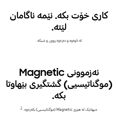
کاری خۆت بکە. ئێمە ئاگامان
لێتە.
لە ناوەوە و دەرەوە روون و شیکە.
ئەزموونی Magnetic
(موگناتیسیی) گشتگیری بێهاوتا
بکە.
2
جیهانێک لە هێزی Magnetic (موگناتیسیی) بکەرەوە.