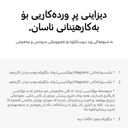
دیزاینی پڕ وردەکاریی بۆ
بەکارهێنانی ئاسان.
بە شێوەیەکی ورد دروستکراوە بۆ ئەزموونێکی سروشتی و بێخەوش.
1.
* ئێکسسواراتەکانی Magnetic (موگناتیسیی) وەک بارگاویکەرەوە و جزدان ناگرێتەوە.
2.
* ئێکسسواراتەکانی Magnetic (موگناتیسیی) وەک بارگاویکەرەوە و جزدان ناگرێتەوە.
* بەرهەمەکە موگناتیسی تێدایە. لە کاتی بەکارهێنانی ئەو شتانەی کە بە موگناتیس
کاریگەری لەسەریان هەیە، وەک ئامێری پزیشکی چێنراو یان کارتی بانکیی، مەودایەکی
پارێزراو بهێڵەوە. بۆ ئامێرە پزیشکییەکان باشترە کە مەودای نێوانیان بەلایەنی کەمەوە 15
سم بێت. تکایە بۆ زانیاری زیاتر ڕاوێژ بە پزیشکەکەت بکە یان پەیوەندی بە بەرهەمهێنەری
ئامێرە پزیشکییەکەوە بکە.
3.
* بارگاویکەرەوەی لەگەڵدا نییە.