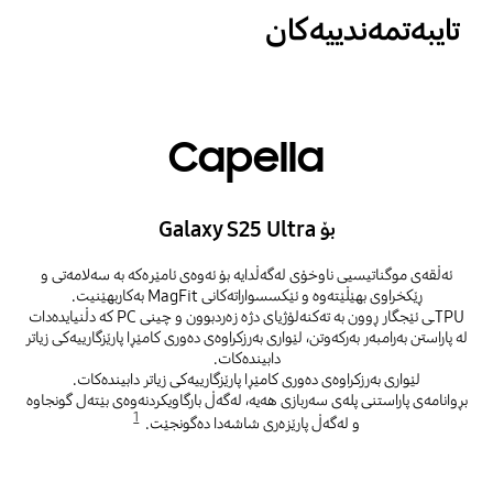
تایبەتمەندییەکان
Capella
بۆ Galaxy S25 Ultra
ئەڵقەی موگناتیسیی ناوخۆی لەگەڵدایە بۆ ئەوەی ئامێرەکە بە سەلامەتی و
ڕێکخراوی بهێڵێتەوە و ئێکسسواراتەکانی MagFit بەکاربهێنیت.
TPUـی ئێجگار ڕوون بە تەکنەلۆژیای دژە زەردبوون و چینی PC کە دڵنیایدەدات
لە پاراستن بەرامبەر بەرکەوتن، لێواری بەرزکراوەی دەوری کامێڕا پارێزگارییەکی زیاتر
دابیندەکات.
لێواری بەرزکراوەی دەوری کامێڕا پارێزگارییەکی زیاتر دابیندەکات.
بڕوانامەی پاراستنی پلەی سەربازی هەیە، لەگەڵ بارگاویکردنەوەی بێتەل گونجاوە
1
و لەگەڵ پارێزەری شاشەدا دەگونجێت.