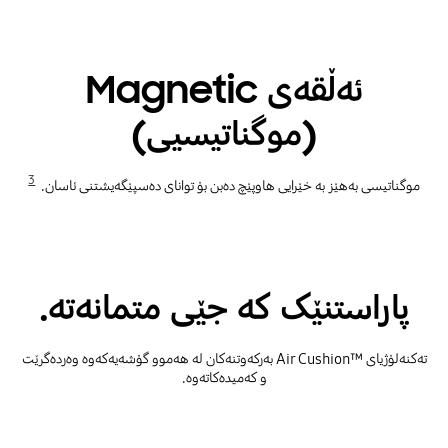
ئەڵقەی Magnetic
(موگناتیسیی)
3
موگناتیسی بەهێز بە خێرایی هاوپێچ دەبن بۆ توانای دەسپێگەیشتنی ئاسان.
پاراستنێک کە جێی متمانەتە.
تەکنەلۆژیای ™Air Cushion بەرکەوتنەکان لە هەموو گۆشەیەکەوە وەردەگرێت
و کەمیدەکاتەوە.