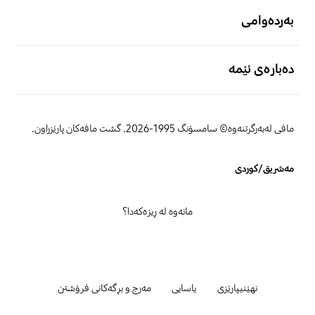
بەردەوامی
دەبارەی ئێمە
مافی لەبەرگرتنەوە© سامسۆنگ 1995-2026. گشت مافەکان پارێزراون.
مەشریق/کوردی
مانەوە لە ڕیزەکەدا؟
نهێنیپارێزی
یاسایی
مەرج و بڕگەکانی فرۆشتن