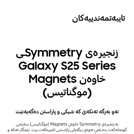
تایبەتمەندییەکان
زنجیرەی Symmetryـی
Galaxy S25 Series
خاوەن Magnets
(موگناتیس)
ئەو بەرگە تەنکەی کە شیکی و پاراستن دەگەیەنێت
بە زنجیرەی Symmetry خاوەن Magnets (موگناتیس) سەرنجی
گونجانەکەت بدە بەبێ ئەوەی نیگەرانی پاراستنی ئامێرەکەت بیت. ئێجگار تەنکە و