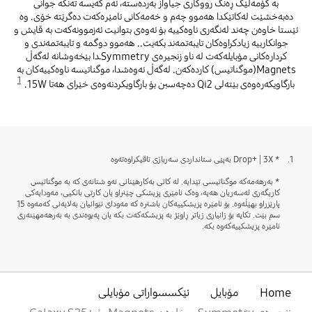
بە کۆمەڵێک ڕەنگ رووکاری جیاواز بەردەستە، ئەم کەیسە تەنکە جوانی
دەبەخشێت لەکاتێکدا هەموو چەم و خەمەکانی ئامێرەکەت دەگرێتە خۆی. وە
ئێستا خاوەن چەند لەنگەری ناوەکییە بۆ ئەوەی بتوانیت ئەزموونەکەت بە قایش و
جوانکارییە زیادکراوەکان تایبەتمەند بکەیت.. هەموو دوگمە و تایبەتمەندی و
کردارەکانی مۆبایلەکەت لە ناو زنجیرەی Symmetryـدا بێخەوشانە لەگەڵ
Magnets(موگناتیس) کاردەکەن. لەگەڵ ئەوەشدا، موگناتیسە ناوەکییەکان بە
1
بارگاویکەرەوەی بێتەلی Qi2 دەچەسبن بۆ بارگاویکردنەوەی خێرای هەتا 15W.
1.
* Drop+ | 3X بەپێی ستانداردی سەربازی تاقیکراوەتەوە
* بەرهەمەکە موگناتیسی تێدایە. لە کاتی بەکارهێنانی ئەو شتانەی کە بە موگناتیس
کاریگەری لەسەریان هەیە، وەک ئامێری پزیشکی چێنراو یان کارتی بانکیی، مەودایەکی
پارێزراو بهێڵەوە. بۆ ئامێرە پزیشکییەکان باشترە کە مەودای نێوانیان بەلایەنی کەمەوە 15
سم بێت. تکایە بۆ زانیاری زیاتر ڕاوێژ بە پزیشکەکەت بکە یان پەیوەندی بە بەرهەمهێنەری
ئامێرە پزیشکییەکەوە بکە.
Home
مۆبایل
ئێکسسواراتی مۆبایلی