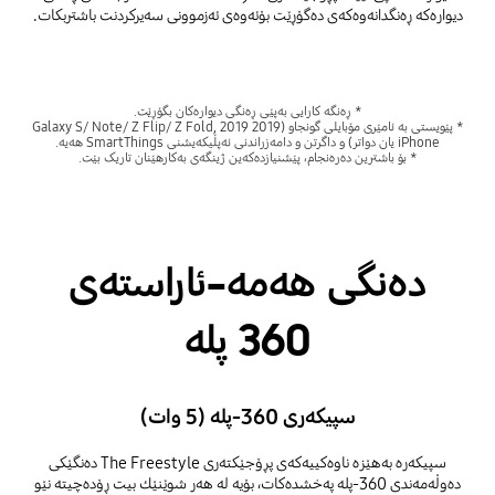
دیوارەکە ڕەنگدانەوەکەی دەگۆڕێت بۆئەوەی ئەزموونی سەیرکردنت باشتربکات.
* ڕەنگە کارایی بەپێی ڕەنگی دیوارەکان بگۆڕێت.
* پێویستی بە ئامێری مۆبایلی گونجاو (2019 Galaxy S/ Note/ Z Flip/ Z Fold, 2019
iPhone یان دواتر) و داگرتن و دامەزراندنی ئەپڵیکەیشنی SmartThings هەیە.
* بۆ باشترین دەرەنجام، پێشنیازدەکەین ژینگەی بەکارهێنان تاریک بێت.
دەنگی هەمە-ئاراستەی
360 پلە
سپیکەری 360-پلە (5 وات)
سپیکەرە بەهێزە ناوەکییەکەی پڕۆجێکتەری The Freestyle دەنگێکی
دەوڵەمەندی 360-پلە پەخشدەکات، بۆیە لە هەر شوێنێك بیت ڕۆدەچیتە نێو