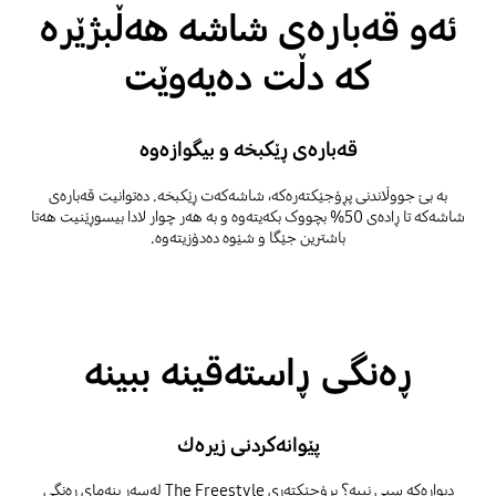
ئەو قەبارەی شاشە هەڵبژێرە
کە دڵت دەیەوێت
قەبارەی ڕێکبخە و بیگوازەوە
بە بێ جووڵاندنی پڕۆجێکتەرەکە، شاشەکەت ڕێکبخە. دەتوانیت قەبارەی
شاشەکە تا ڕادەی 50% بچووک بکەیتەوە و بە هەر چوار لادا بیسوڕێنیت هەتا
باشترین جێگا و شێوە دەدۆزیتەوە.
ڕەنگی ڕاستەقینە ببینە
پێوانەکردنی زیرەك
دیوارەکە سپی نییە؟ پڕۆجێکتەری The Freestyle لەسەر بنەمای ڕەنگی