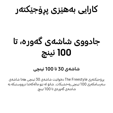
کارایی بەهێزی پڕۆجێکتەر
جادووی شاشەی گەورە، تا
100 ئینچ
شاشەی 30 تا 100 ئینچی
پڕۆجێکتەری The Freestyle دەتوانێت شاشەی 30 ئینچی هەتا شاشەی
سەرسامکەری 100 ئینچی پەخشبکات. شانۆ لە نێو ماڵەکەتدا درووستبکە بە
شاشەی گەورەی تا 100 ئینچ.