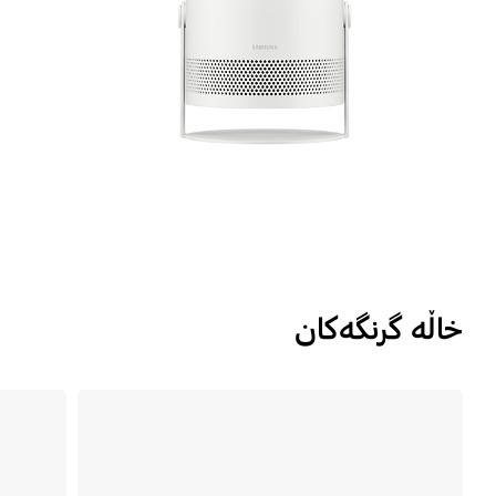
خاڵە گرنگەکان