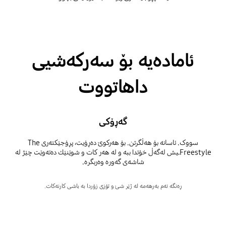
ئامادەیە بۆ سەرکەشیی
داهاتووت
گەڕۆکی
سووک. ئاسانە بۆ هەڵگرتن. بۆ هەرکوێ دەڕۆیت، پڕۆجێکتەری The
Freestyleـیش لەگەڵ خۆتدا ببە و لە هەر کات و شوێنێك دەتەوێت چێژ لە
شاشەی گەورە وەربگرە.
ڕەنگە ئەم بەرهەمە لە ژێر شێ و تۆزی زۆردا بە باشی کارنەکات.