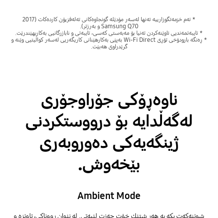
* ئەم خزمەتگوزارییە تەنها لەسەر مۆدێلە گونجاوەکانی تەلەفزیۆن کاردەکات (2017
Samsung Q70 و بەرزتر).
* تایبەتمەندیی ئاوێنەکردن تەنیا بۆ مەبەستی کەسی، تایبەتی و نابازرگانیی بەکاربهێندرێت.
* ڕەنگە بارودۆخی تۆڕی Wi-Fi Direct بەپێی بەکارهێنانی کاریگەریی لەسەر کواڵیتیی وێنە و
گرێدراوی هەبێت.
ناوەڕۆكی جۆراوجۆری
لەگەڵدایە بۆ درووستکردنی
ژینگەیەکی دەوروبەری
بێخەوش.
Ambient Mode
شوێنەکەت بکە بە هەر شتێك خۆت حەزت لێیەتی. لە نێوان ڕووناکی، ئاوێزە و