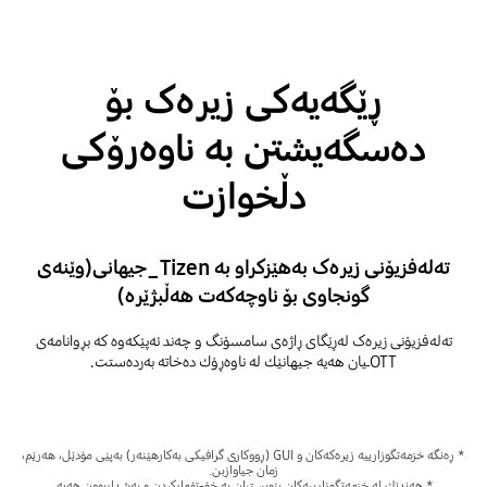
ڕێگەیەکی زیرەک بۆ
دەسگەیشتن بە ناوەرۆکی
دڵخوازت
تەلەفزیۆنی زیرەک بەهێزکراو بە Tizen_جیهانی(وێنەی
گونجاوی بۆ ناوچەکەت هەڵبژێرە)
تەلەفزیۆنی زیرەک لەڕێگای ڕاژەی سامسۆنگ و چەند ئەپێكەوە کە بڕوانامەی
OTTـیان هەیە جیهانێك لە ناوەڕۆك دەخاتە بەردەستت.
* ڕەنگە خزمەتگوزارییە زیرەکەکان و GUI (ڕووکاری گرافیکی بەکارهێنەر) بەپێی مۆدێل، هەرێم،
زمان جیاوازبن.
* هەندێك لە خزمەتگوزارییەکان پێویستیان بە خۆ-تۆمارکردن و بەشداربوون هەیە.