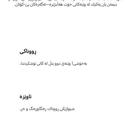
دیمەن یان یەکێك لە وێنەکانی خۆت هەڵبژێرە—ئەگەرەکان بێ-کۆتان.
ڕووناکی
بەخۆشی! وێنەی دوو بتڵ لە کاتی نۆشکردندا.
ئاوێزە
شێوازێکی ڕووناك، ڕەنگاوڕەنگ و خڕ.