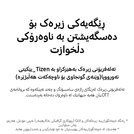
ڕێگەیەکی زیرەک بۆ
دەسگەیشتن بە ناوەرۆکی
دڵخوازت
تەلەفزیۆنی زیرەک بەهێزکراو بە Tizen_یێکێتی
ئەورووپا(وێنەی گونجاوی بۆ ناوچەکەت هەڵبژێرە)
تەلەفزیۆنی زیرەک لەڕێگای ڕاژەی سامسۆنگ و چەند ئەپێكەوە کە بڕوانامەی
OTTـیان هەیە جیهانێك لە ناوەڕۆك دەخاتە بەردەستت.
* ڕەنگە خزمەتگوزارییە زیرەکەکان و GUI (ڕووکاری گرافیکی بەکارهێنەر) بەپێی مۆدێل، هەرێم،
زمان جیاوازبن.
* هەندێك لە خزمەتگوزارییەکان پێویستیان بە خۆ-تۆمارکردن و بەشداربوون هەیە.