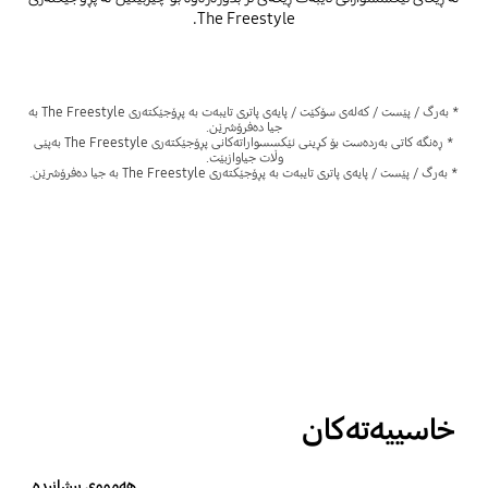
The Freestyle.
* بەرگ / پێست / کەلەی سۆکێت / پایەی پاتری تایبەت بە پڕۆجێکتەری The Freestyle بە
جیا دەفرۆشرێن.
* ڕەنگە کاتی بەردەست بۆ کڕینی ئێکسسواراتەکانی پڕۆجێکتەری The Freestyle بەپێی
وڵات جیاوازبێت.
* بەرگ / پێست / پایەی پاتری تایبەت بە پڕۆجێکتەری The Freestyle بە جیا دەفرۆشرێن.
خاسییەتەکان
هەمووی پیشانبدە