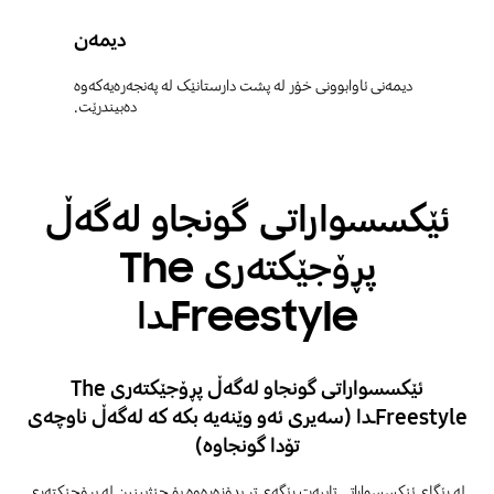
دیمەن
دیمەنی ئاوابوونی خۆر لە پشت دارستانێک لە پەنجەرەیەکەوە
دەبیندرێت.
ئێکسسواراتی گونجاو لەگەڵ
پڕۆجێکتەری The
Freestyleـدا
ئێکسسواراتی گونجاو لەگەڵ پڕۆجێکتەری The
Freestyleـدا (سەیری ئەو وێنەیە بکە کە لەگەڵ ناوچەی
تۆدا گونجاوە)
لە ڕێگای ئێکسسواراتی تایبەت ڕێگەی تر بدۆزەرەوە بۆ چێژبینین لە پڕۆجێکتەری