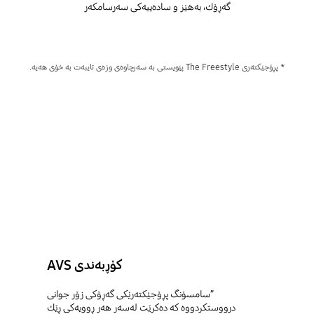
گەڕۆك، بەهێز و سادەییەکی سەرسامکەر
* پڕۆجێکتەری The Freestyle پێویستی بە سەرچاوەی وزەی تایبەت بە خۆی هەیە.
کۆڕبەندی AVS
”سامسۆنگ پڕۆجێکتەرێکی گەڕۆکی زۆر جوانی
درووستکردووە کە دەکرێت لەسەر هەر ڕوویەکی ڕێك