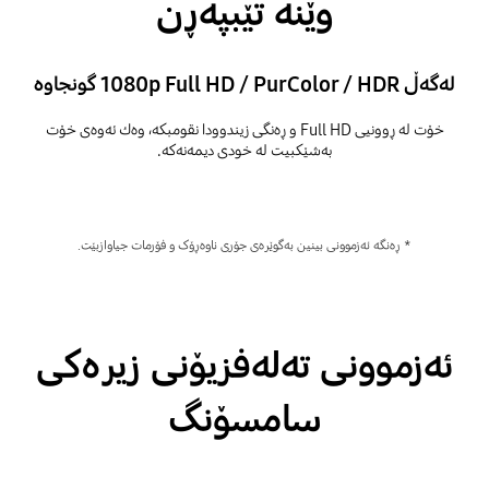
وێنە تێبپەڕن
لەگەڵ 1080p Full HD / PurColor / HDR گونجاوە
خۆت لە ڕوونیی Full HD و ڕەنگی زیندوودا نقومبکە، وەك ئەوەی خۆت
بەشێکبیت لە خودی دیمەنەکە.
* ڕەنگە ئەزموونی بینین بەگوێرەی جۆری ناوەڕۆک و فۆرمات جیاوازبێت.
ئەزموونی تەلەفزیۆنی زیرەکی
سامسۆنگ