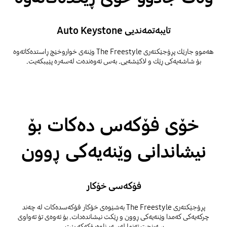
تایبەتمەندیی Auto Keystone
هەموو جارێك پڕۆجێکتەری The Freestyle وێنەی خواروخێچ ڕاستدەکاتەوە
بۆ شاشەیەکی ڕێك و لاکێشەیی. بەس ئەوەندەت لەسەرە پێیبکەیت.
خۆی فۆکەس دەکات بۆ
نیشاندانی وێنەیەکی ڕوون
فۆکەسی خۆکار
پڕۆجێکتەری The Freestyle بەشێوەی خۆکار فۆکەسدەکات لە چەند
چرکەیەکی کەمدا وێنەیەکی ڕوون و ڕێكت نیشاندەدات. بۆ ئەوەی تۆ تەواوی
سەرنجت تەنها لەسەر ناوەڕۆکەکە بێت.