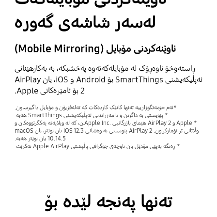
لەسەر شاشەی گەورە
ئاوێنەکردنی مۆبایل (Mobile Mirroring)
ڕاستەوخۆ ناوەڕۆک لە مۆبایلەکەتەوە پەخشبکە، بە بەکارهێنانی
ئەپڵیکەیشنی SmartThings بۆ Android و iOS، یان AirPlay
2 بۆ ئامێرەکانی Apple.
*ئەم خزمەتگوزارییە تەنها کاتێک کاردەکات کە تەلەفزیۆن و مۆبایل داگیرساون.
* پێویستی بە داگرتن و دامەزراندنی ئەپڵیکەیشنی SmartThings هەیە.
* Apple و AirPlay 2 هێمای بازرگانیی .Apple Incـن، کە لە ویلایەتە یەکگرتووەکان و
وڵاتانی تر تۆمارکراون. AirPlay 2 پێویستی بە وەشانی iOS 12.3 یان نوێتر، یان macOS
10.14.5 یان نوێتر هەیە.
* ڕەنگە بەپێی مۆدێل یان ناوچەی جوگرافی پاڵپشتی Apple AirPlay نەکرێت.
تەنها پەنجە لێدە بۆ