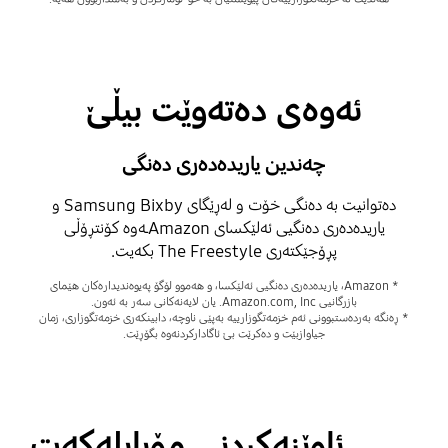
ئەوەی دەتەوێت بیڵێ
چەندین یاریدەدەری دەنگی
دەتوانیت بە دەنگی خۆت و لەڕێگای Samsung Bixby و
یاریدەدەری دەنگیی ئەلێکسای Amazonـەوە کۆنتڕۆڵی
پڕۆجێکتەری The Freestyle بکەیت.
* Amazon، یاریدەدەری دەنگیی ئەلێکسا، و ھەموو لۆگۆ پەیوەندیدارەکان هێمای
بازرگانیی Amazon.com, Inc. یان لایەنەکانی سەر بە ئەون.
* ڕەنگە بەردەستبوونی ئەم خزمەتگوزارییە بەپێی ناوچە، دابینکەری خزمەتگوزاری، زمان
جیاوازبێت و دەکرێت بێ ئاگادارکردنەوە بگۆڕێت.
ئاوێنەکردنی مۆبایلەکەت