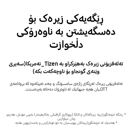
ڕێگەیەکی زیرەک بۆ
دەسگەیشتن بە ناوەرۆکی
دڵخوازت
تەلەفزیۆنی زیرەک بەهێزکراو بە Tizen_ئەمریکا(سەیری
وێنەی گونجاو بۆ ناوچەکەت بکە)
تەلەفزیۆنی زیرەک لەڕێگای ڕاژەی سامسۆنگ و چەند ئەپێكەوە کە بڕوانامەی
OTTـیان هەیە جیهانێك لە ناوەڕۆك دەخاتە بەردەستت.
* ڕەنگە خزمەتگوزارییە زیرەکەکان و GUI (ڕووکاری گرافیکی بەکارهێنەر) بەپێی مۆدێل، هەرێم،
زمان جیاوازبن.
* هەندێك لە خزمەتگوزارییەکان پێویستیان بە خۆ-تۆمارکردن و بەشداربوون هەیە.