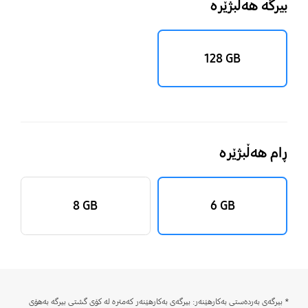
بیرگە هەڵبژێرە
‎128 GB‎
ڕام هەڵبژێرە
‎8 GB‎
‎6 GB‎
* بیرگەی بەردەستی بەکارهێنەر: بیرگەی بەکارهێنەر کەمترە لە کۆى گشتی بیرگە بەهۆی