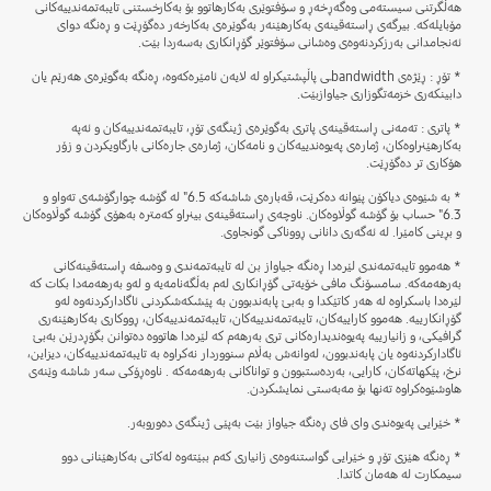
هەڵگرتنی سیستەمی وەگەڕخەڕ و سۆفتوێری بەکارهاتوو بۆ بەکارخستنی تایبەتمەندییەکانی
مۆبایلەکە. بیرگەی ڕاستەقینەی بەکارهێنەر بەگوێرەی بەکارخەر دەگۆڕێت و ڕەنگە دوای
ئەنجامدانی بەرزکردنەوەی وەشانی سۆفتوێر گۆڕانکاری بەسەردا بێت.
* تۆڕ : ڕێژەی bandwidthـی پاڵپشتیکراو لە لایەن ئامێرەکەوە، ڕەنگە بەگوێرەی هەرێم یان
دابینکەری خزمەتگوزاری جیاوازبێت.
* پاتری : تەمەنی ڕاستەقینەی پاتری بەگوێرەی ژینگەی تۆڕ، تایبەتمەندییەکان و ئەپە
بەکارهێنراوەکان، ژمارەی پەیوەندییەکان و نامەکان، ژمارەی جارەکانی بارگاویکردن و زۆر
هۆکاری تر دەگۆڕێت.
* بە شێوەی دیاکۆن پێوانە دەکرێت، قەبارەی شاشەکە 6.5" لە گۆشە چوارگۆشەی تەواو و
6.3" حساب بۆ گۆشە گوڵاوەکان. ناوچەی ڕاستەقینەی بینراو کەمترە بەهۆی گۆشە گوڵاوەکان
و بڕینی کامێرا. لە ئەگەری دانانی ڕووناکی گونجاوی.
* هەموو تایبەتمەندی لێرەدا ڕەنگە جیاواز بن لە تایبەتمەندی و وەسفە ڕاستەقینەکانی
بەرهەمەکە. سامسۆنگ مافی خۆیەتی گۆڕانکاری لەم بەڵگەنامەیە و لەو بەرهەمەدا بکات کە
لێرەدا باسکراوە لە هەر کاتێکدا و بەبێ پابەندبوون بە پێشکەشکردنی ئاگادارکردنەوە لەو
گۆڕانکارییە. هەموو کاراییەکان، تایبەتمەندییەکان، تایبەتمەندییەکان، ڕووکاری بەکارهێنەری
گرافیکی، و زانیارییە پەیوەندیدارەکانی تری بەرهەم کە لێرەدا هاتووە دەتوانن بگۆڕدرێن بەبێ
ئاگادارکردنەوە یان پابەندبوون، لەوانەش بەڵام سنووردار نەکراوە بە تایبەتمەندییەکان، دیزاین،
نرخ، پێکهاتەکان، کارایی، بەردەستبوون و تواناکانی بەرهەمەکە . ناوەڕۆکی سەر شاشە وێنەی
ھاوشێوەکراوە تەنها بۆ مەبەستی نمایشکردن.
* خێرایی پەیوەندی وای فای ڕەنگە جیاواز بێت بەپێی ژینگەی دەوروبەر.
* ڕەنگە هێزی تۆڕ و خێرایی گواستنەوەی زانیاری کەم ببێتەوە لەکاتی بەکارهێنانی دوو
سیمکارت لە هەمان کاتدا.