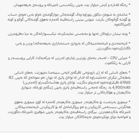
* ڕەنگە قەبارە و کێش جیاواز بێت بەپێی ڕێکخستنی ئامێرەکە و پرۆسەی بەرهەمهێنان.
* شاشەی بە شێوەی دیاکۆن پێوراوە وەک گۆشەیەکی چوارگۆشەی تەواو بەبێ ئەوەی حساب
بۆ گۆشە گوڵاوەکان بکرێت. شوێنی بینینی ڕاستەقینە کەمترە بەهۆی گۆشەکانی گوڵاو و کونە
کامێراکانەوە.
* وێنە نیشان دراوەکان تەنها بۆ مەبەستی نمایشکردنە، ئیکسسواراتەکان بە جیا دەفرۆشرێن.
* تایبەتمەندی و تایبەتمەندییەکان لە بەرواری خستنەبازاڕی بەرهەمەکەدا وردن و بەبێ
ئاگادارکردنەوە دەگۆڕدرێن.
* خێرایی CPU – لەسەر بنەمای زۆرترین ژمارەی لەرزین لە چرکەیەکدا، کارایی پرۆسێسەر و
کارایی بە ڕێککەوت.
* بەهای ئاسایی کە لە ژێر بارودۆخی تاقیگەی لایەنی سێیەمدا دەپێورێت. بەهای ئاسایی
بەهایەکی تێکڕای خەمڵێندراوە کە لادان لە توانای پاتری لە نێوان ئەو نمونانەی کە بەپێی IEC
61960 تاقیکراونەتەوە لەبەرچاو دەگرێت. توانای پاتری هەڵسەنگێندراو (کەمترین)
4,900mAh یە. ڕەنگە تەمەنی ڕاستەقینەی پاتری بەپێی ژینگەی تۆڕەکە، شێوازی
بەکارهێنان و هۆکارەکانی تر جیاواز بێت.
* میمۆری بەردەست بۆ بەکارهێنەر: میمۆری بەکارهێنەر کەمترە لە کۆی میمۆری بەهۆی
هەڵگرتنی سیستەمی کارپێکردن و ئەو پرۆگرامانەی کە بۆ کارپێکردنی تایبەتمەندییەکانی
ئامێرەکە بەکاردەهێنرێن. بیرگەی ڕاستەقینەی بەکارهێنەر بەپێی شۆفێری ئامێرەکە دەگۆڕێت،
و لەوانەیە دوای نوێکردنەوەی نەرمەکاڵاکان جیاواز بێت.