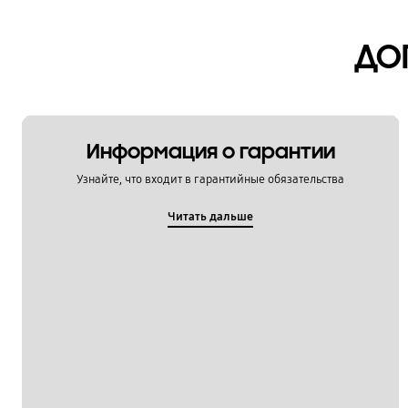
Настройка
ДО
Обновление
Питание / Зарядка
Приложения
Информация о гарантии
Связь / Сеть / Звонки
Узнайте, что входит в гарантийные обязательства
Сообщения / Почта
Читать дальше
Спецификации / Функции