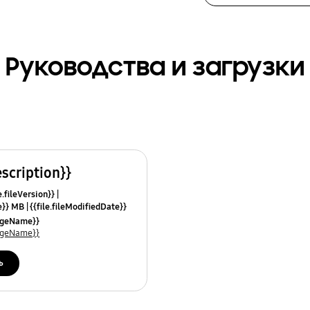
Руководства и загрузки
escription}}
e.fileVersion}}
ze}} MB
{{file.fileModifiedDate}}
mes}}
uageName}}
uageName}}
ь