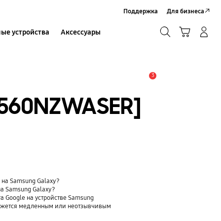
Поддержка
Для бизнеса
Поиск
Корзина
ые устройства
Аксессуары
Вход в систему/Регистрация
Поиск
3
Оповещение
T560NZWASER]
t) на Samsung Galaxy?
на Samsung Galaxy?
та Google на устройстве Samsung
 кажется медленным или неотзывчивым