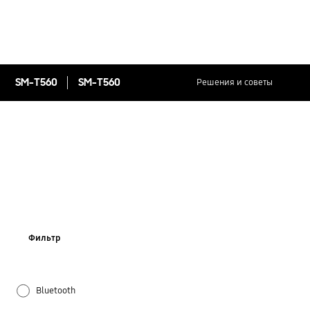
SM-T560
SM-T560
Решения и советы
Фильтр
Bluetooth