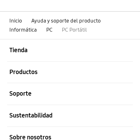
Inicio
Ayuda y soporte del producto
Informática
PC
PC Portátil
abierto
Footer Navigation
Tienda
abierto
Productos
abierto
Soporte
abierto
Sustentabilidad
abierto
Sobre nosotros