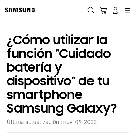
Skip
to
Búsqueda
Carrito
Navegación
Iniciar sesión
content
¿Cómo utilizar la
función "Cuidado
batería y
dispositivo" de tu
smartphone
Samsung Galaxy?
Última actualización :
nov. 09. 2022