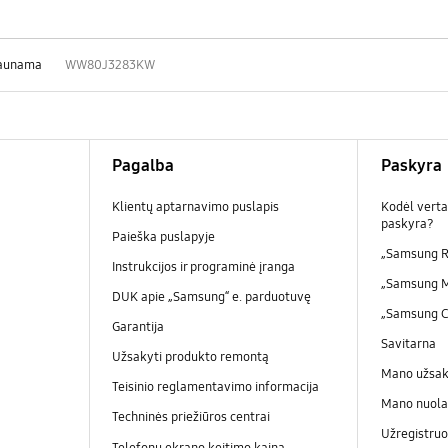
kraunama
WW80J3283KW
Pagalba
Paskyra
Klientų aptarnavimo puslapis
Kodėl verta
paskyra?
Paieška puslapyje
„Samsung R
Instrukcijos ir programinė įranga
„Samsung 
DUK apie „Samsung“ e. parduotuvę
„Samsung 
Garantija
Savitarna
Užsakyti produkto remontą
Mano užsa
Teisinio reglamentavimo informacija
Mano nuola
Techninės priežiūros centrai
Užregistruo
Telefonų ekrano keitimo kaina