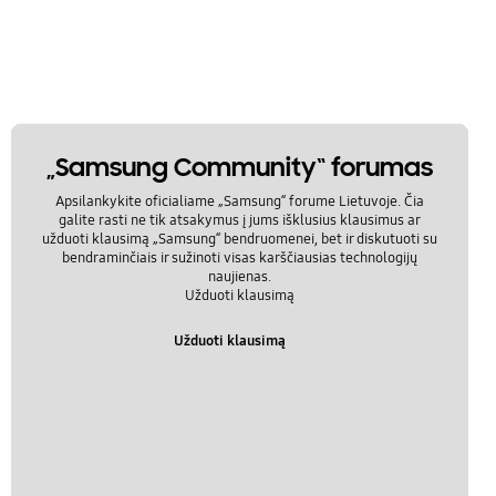
„Samsung Community“ forumas
Apsilankykite oficialiame „Samsung“ forume Lietuvoje. Čia
galite rasti ne tik atsakymus į jums išklusius klausimus ar
užduoti klausimą „Samsung“ bendruomenei, bet ir diskutuoti su
bendraminčiais ir sužinoti visas karščiausias technologijų
naujienas.
Užduoti klausimą
Užduoti klausimą