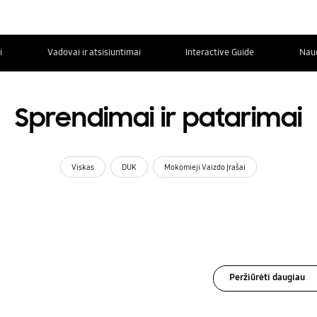
i
Vadovai ir atsisiuntimai
Interactive Guide
Nau
Sprendimai ir patarimai
Viskas
DUK
Mokomieji Vaizdo Įrašai
Peržiūrėti daugiau