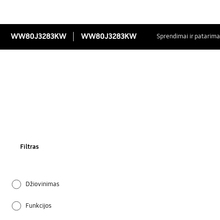
WW80J3283KW
WW80J3283KW
Sprendimai ir patarima
Filtras
Džiovinimas
Funkcijos