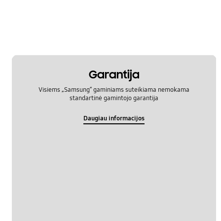
WM_Kiti
OT_Others
Garantija
Visiems „Samsung“ gaminiams suteikiama nemokama
standartinė gamintojo garantija
Daugiau informacijos