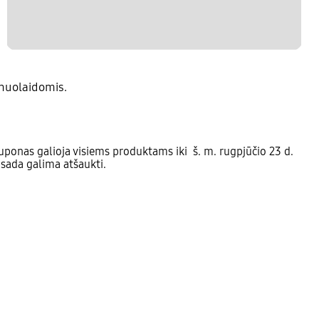
nuolaidomis.
ponas galioja visiems produktams iki š. m. rugpjūčio 23 d.
isada galima atšaukti.