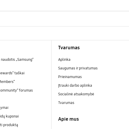
Tvarumas
 naudotis „Samsung“
Aplinka
Saugumas ir privatumas
ewards“ taškai
Prieinamumas
Members“
Įtrauki darbo aplinka
Community“ forumas
Socialinė atsakomybė
Tvarumas
kymai
idų kuponai
Apie mus
ti produktą