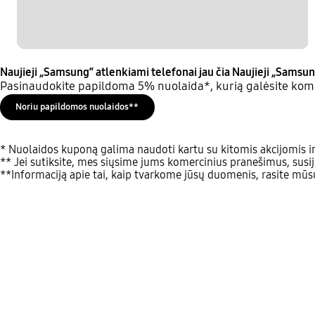
Naujieji „Samsung“ atlenkiami telefonai jau čia
Naujieji „Samsun
Pasinaudokite papildoma 5% nuolaida*, kurią galėsite komb
Noriu papildomos nuolaidos**
* Nuolaidos kuponą galima naudoti kartu su kitomis akcijomis ir
** Jei sutiksite, mes siųsime jums komercinius pranešimus, susij
**Informaciją apie tai, kaip tvarkome jūsų duomenis, rasite mū