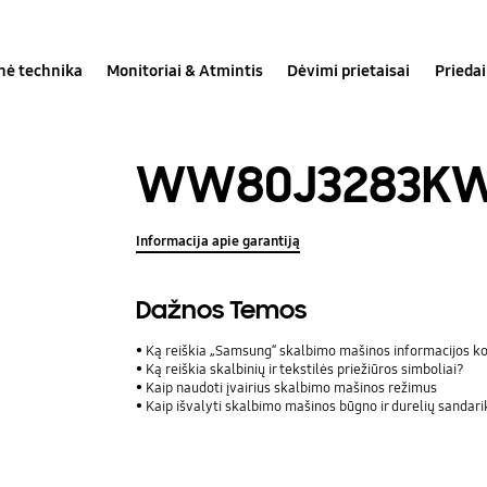
inė technika
Monitoriai & Atmintis
Dėvimi prietaisai
Priedai
WW80J3283K
Informacija apie garantiją
Dažnos Temos
Ką reiškia „Samsung“ skalbimo mašinos informacijos k
Ką reiškia skalbinių ir tekstilės priežiūros simboliai?
Kaip naudoti įvairius skalbimo mašinos režimus
Kaip išvalyti skalbimo mašinos būgno ir durelių sandari