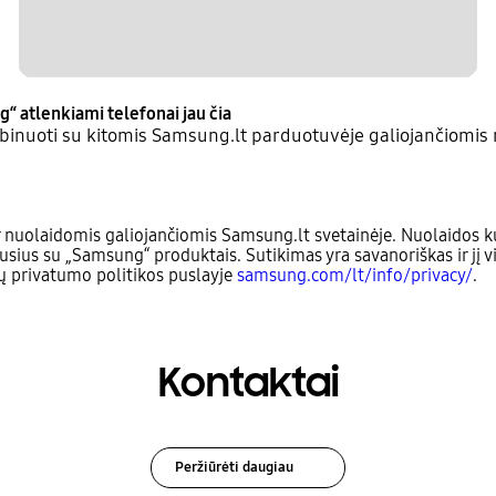
g“ atlenkiami telefonai jau čia
inuoti su kitomis Samsung.lt parduotuvėje galiojančiomis 
 nuolaidomis galiojančiomis Samsung.lt svetainėje. Nuolaidos ku
usius su „Samsung“ produktais. Sutikimas yra savanoriškas ir jį v
sų privatumo politikos puslayje
samsung.com/lt/info/privacy/
.
Kontaktai
Peržiūrėti daugiau