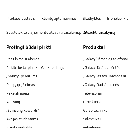
Pradžios puslapis
Klientų aptarnavimas
Skalbyklės
Iš priekio į
Spustelėkite čia, jei norite atšaukti užsakymą.
Atšaukti užsakymą
Footer Navigation
Protingi būdai pirkti
Produktai
Pasiūlymai ir akcijos
„Galaxy“ išmanieji telefonai
Pirkite be tarpininkų. Gaukite daugiau
„Galaxy Tab“ planšetės
„Galaxy“ privalumai
„Galaxy Watch“ laikrodžiai
Pinigų grąžinimas
„Galaxy Buds“ ausinės
Pakeisk nauju
Televizoriai
AI Living
Projektoriai
„Samsung Rewards“
Garso technika
Akcijos studentams
Šaldytuvai
Atgal į mokyklą
Indaplovės