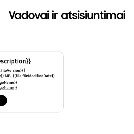
Vadovai ir atsisiuntimai
escription}}
e.fileVersion}}
ze}} MB
{{file.fileModifiedDate}}
mes}}
uageName}}
uageName}}
i