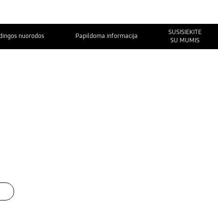
SUSISIEKITE
dingos nuorodos
Papildoma informacija
SU MUMIS