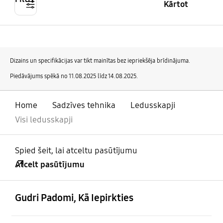
Kārtot
Dizains un specifikācijas var tikt mainītas bez iepriekšēja brīdinājuma.
Piedāvājums spēkā no 11.08.2025 līdz 14.08.2025.
Home
Sadzīves tehnika
Ledusskapji
Visi ledusskapji
Spied šeit, lai atceltu pasūtījumu
Atcelt pasūtījumu
atvērts
Footer Navigation
Gudri Padomi, Kā Iepirkties
atvērts