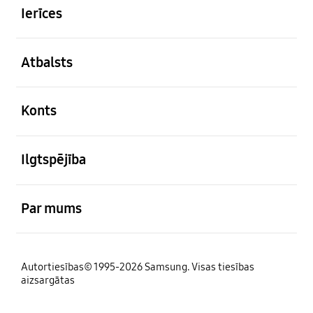
Ierīces
atvērts
Atbalsts
atvērts
Konts
atvērts
Ilgtspējība
atvērts
Par mums
Autortiesības© 1995-2026 Samsung. Visas tiesības
aizsargātas