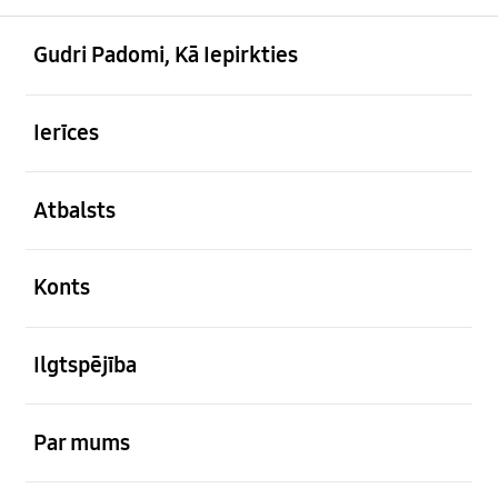
atvērts
Footer Navigation
Gudri Padomi, Kā Iepirkties
atvērts
Ierīces
atvērts
Atbalsts
atvērts
Konts
atvērts
Ilgtspējība
atvērts
Par mums