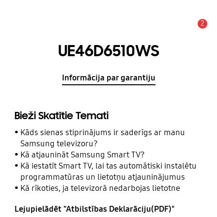
2
Brīdinājums
UE46D6510WS
Informācija par garantiju
Bieži Skatītie Temati
Kāds sienas stiprinājums ir saderīgs ar manu
Samsung televizoru?
Kā atjaunināt Samsung Smart TV?
Kā iestatīt Smart TV, lai tas automātiski instalētu
programmatūras un lietotņu atjauninājumus
Kā rīkoties, ja televizorā nedarbojas lietotne
Lejupielādēt "Atbilstības Deklarāciju(PDF)"