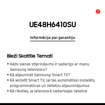
2
Brīdinājums
UE48H6410SU
Informācija par garantiju
Bieži Skatītie Temati
Kāds sienas stiprinājums ir saderīgs ar manu
Samsung televizoru?
Kā atjaunināt Samsung Smart TV?
Kā iestatīt Smart TV, lai tas automātiski instalētu
programmatūras un lietotņu atjauninājumus
Kā rīkoties, ja televizorā nedarbojas lietotne