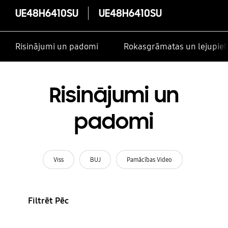
UE48H6410SU
UE48H6410SU
Risinājumi un padomi
Rokasgrāmatas un lejupiel
Risinājumi un
padomi
Viss
BUJ
Pamācības Video
Filtrēt Pēc