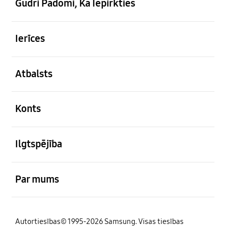
Gudri Padomi, Kā Iepirkties
atvērts
Ierīces
atvērts
Atbalsts
atvērts
Konts
atvērts
Ilgtspējība
atvērts
Par mums
Autortiesības© 1995-2026 Samsung. Visas tiesības