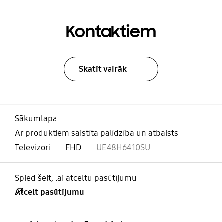
Kontaktiem
Skatīt vairāk
Sākumlapa
Ar produktiem saistīta palīdzība un atbalsts
Televizori
FHD
UE48H6410SU
Spied šeit, lai atceltu pasūtījumu
Atcelt pasūtījumu
atvērts
Footer Navigation