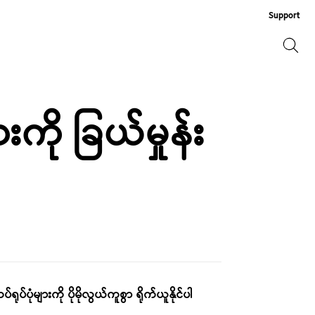
Support
ရှာဖွေ
ရှာဖွေ
ကို ခြယ်မှုန်း
ပ်ပုံများကို ပိုမိုလွယ်ကူစွာ ရိုက်ယူနိုင်ပါ