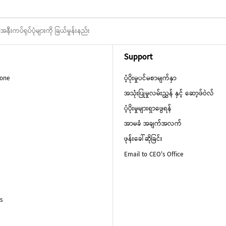
အနီးကပ်ရုပ်ပုံများကို ခြယ်မှုန်းနည်း
Support
hone
ပံ့ပိုးမှုပင်မစာမျက်နှာ
အသုံးပြုမှုလမ်းညွှန် နှင့် ဆော့ဖ်ဝဲလ်
ပံ့ပိုးမှုများရှာဖွေရန်
အာမခံ အချက်အလက်
ဖုန်းခေါ်ဆိုခြင်း
Email to CEO's Office
s