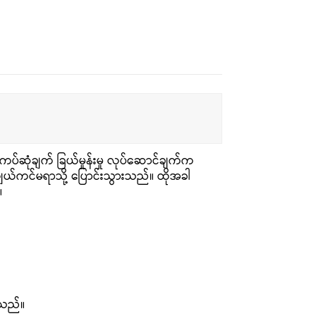
ပ်ဆုံချက် ခြယ်မှုန်းမှု လုပ်ဆောင်ချက်က
ျယ်ကင်မရာသို့ ပြောင်းသွားသည်။ ထိုအခါ
။
င်သည်။