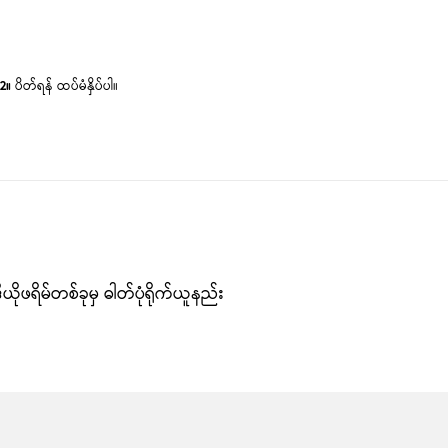
2။
ပိတ်ရန် ထပ်မံနှိပ်ပါ။
ဒီယို‌ဖရိမ်တစ်ခုမှ ဓါတ်ပုံရိုက်ယူနည်း