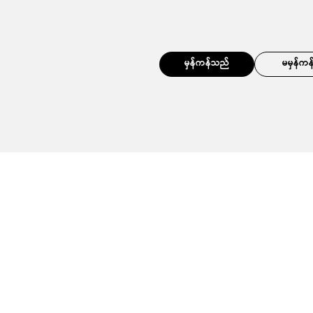
မှန်ကန်သည်
မမှန်ကန