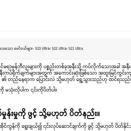
ိုးပေးသော မော်ဒယ်များ- S23 Ultra၊ S22 Ultra၊ S21 Ultra
ရာမှန်ဘီလူးများကို ပစ္စည်းတစ်ခုအနီးသို့ ကပ်လိုက်သောအခါ အနီးက
နီးကပ်ရိုက်ချက်များအတွက် အကောင်းဆုံးဖြစ်သော အထူးမြင်ကွင်းက
်း) ၏ တည်နေရာက ပြောင်းလဲ သို့မဟုတ် ရွေ့သွားသည်ဟု ထင်ရသည်
ို မသုံးလိုပါက ၎င်းကိုပိတ်ပါ။
န်းမှုကို ဖွင့် သို့မဟုတ် ပိတ်နည်း။
အိုင်ကွန်ကို ရွေးချယ်၍ ၎င်းလုပ်ဆောင်ချက်ကို ဖွင့် သို့မဟုတ် ပိတ်နို