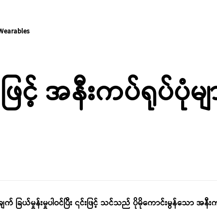
Wearables
့် အနီးကပ်ရုပ်ပုံများ
ြယ်မှုန်းမှုပါဝင်ပြီး ၎င်းဖြင့် သင်သည် ပိုမိုကောင်းမွန်သော အနီးကပ်ရု