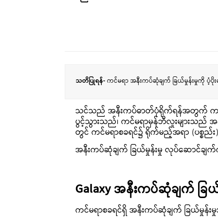
သတိပြုရန်-
ကင်မရာ အနီးကပ်ဆုံချက် ခြယ်မှုန်းမှုကို ပံ့ပ
သင်သည် အနီးကပ်ဓာတ်ပုံရိုက်ရန်အတွက် ကင်မ
ပွင့်သွားသည်၊ ကင်မရာမှန်ဘီလူးများသည် အ
တွင် ကင်မရာစခရင်၌ ရိုက်မည့်အရာ (ပစ္စည
အနီးကပ်ဆုံချက် ခြယ်မှုန်းမှု လုပ်ဆောင်ချက်က
Galaxy အနီးကပ်ဆုံချက် ခြယ်မှု
ကင်မရာစခရင်ရှိ အနီးကပ်ဆုံချက် ခြယ်မှုန်းမှု