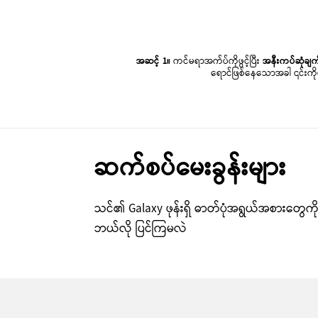
အဆင့် 1။
ကင်မရာအက်ပ်ကိုဖွင့်ပြီး
အနီးကပ်ဆုံချက် 
ရောင်ဖြစ်နေသောအခါ ၎င်းကို
ဆက်စပ်မေးခွန်းများ
သင်၏ Galaxy ဖုန်းရှိ ဓာတ်ပုံအရွယ်အစားတွေကိ
ဘယ်လို ပြင်ကြမလဲ