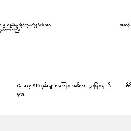
ခြယ်မှုန်းမှု
အိုင်ကွန်ကိုနှိပ်ပါ၊ အဝါ
အဆင့် 
ဖွင့်ထားသည်။
ု
Galaxy S10 ဖုန်းများအကြား အဓိက ကွာခြားချက်
ဗီ
များ