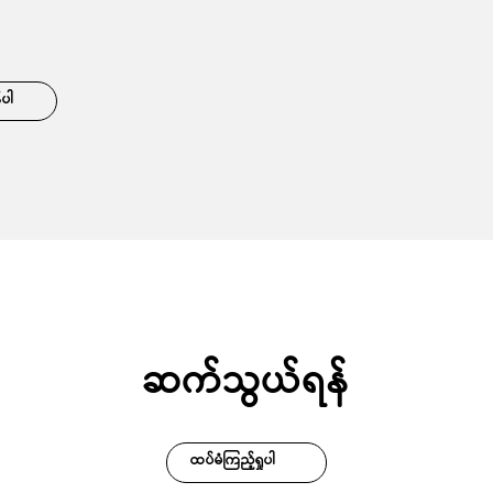
်ပါ
ဆက်သွယ်ရန်
ထပ်မံကြည့်ရှုပါ