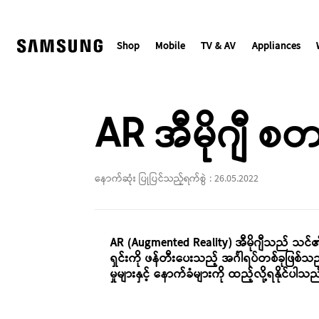
Skip
to
content
Shop
Mobile
TV & AV
Appliances
AR အီမိုဂျီ စ
နောက်ဆုံး ပြုပြင်သည့်ရက်စွဲ :
26.05.2022
AR (Augmented Reality) အီမိုဂျီသည် သင်၏ လ
ရှင်းကို ဖန်တီးပေးသည့် အင်္ဂါရပ်တစ်ခုဖြ
မှုများနှင့် နောက်ခံများကို ထည့်လို့ရနိုင်ပါသ