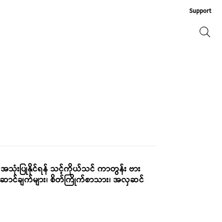
Support
ရှာဖွေ
ရှာဖွေ
သုံးပြုနိုင်ရန် သင့်ကိုယ်သင် ကာတွန်း ဗား
ပ်ဆောင်ချက်များ၊ စိတ်ကြိုက်စာသား၊ အလှဆင်