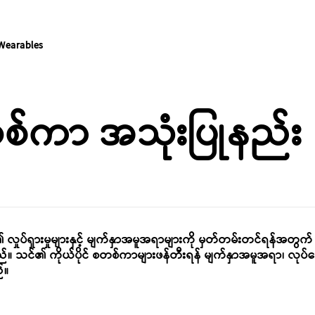
Wearables
တစ်ကာ အသုံးပြုနည်း
ှုပ်ရှားမှုများနှင့် မျက်နှာအမူအရာများကို မှတ်တမ်းတင်ရန်အတွက် အ
စ်သည်။ သင်၏ ကိုယ်ပိုင် စတစ်ကာများဖန်တီးရန် မျက်နှာအမူအရာ၊ လု
ည်။