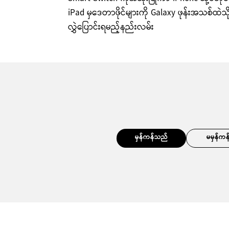
iPad မှဒေတာဖိုင်များကို Galaxy ဖုန်းအသစ်ထဲသို
လွှဲပြောင်းရမည့်နည်းလမ်း
မှန်ကန်သည်
မမှန်ကန