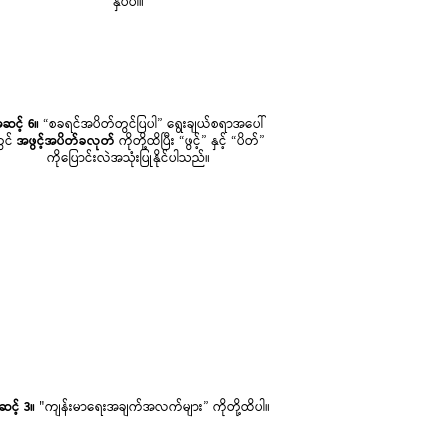
နှိပ်ပါ။
ဆင့် 6။
“စခရင်အပိတ်တွင်ပြပါ” ရွေးချယ်စရာအပေါ်
ွင်
အဖွင့်အပိတ်ခလုတ်
ကိုတို့ထိပြီး “ဖွင့်” နှင့် “ပိတ်”
ကိုပြောင်းလဲအသုံးပြုနိုင်ပါသည်။
င့် 3။
"ကျန်းမာရေးအချက်အလက်များ” ကိုတို့ထိပါ။