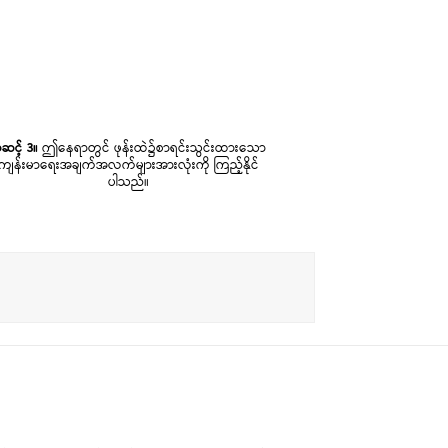
ဆင့် 3။
ဤနေရာတွင် ဖုန်းထဲ၌စာရင်းသွင်းထားသော
ကျန်းမာရေးအချက်အလက်များအားလုံးကို ကြည့်နိုင်
ပါသည်။