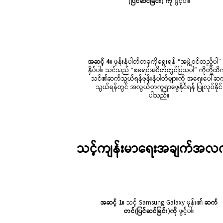
(ပြင်ဆင်ခြင်း) ကို
ဖွင့်ပါ။
အဆင့် 4။
ဖုန်းနံပါတ်တခုကိုရွေးရန် “အဖွဲ့ဝင်ထည့်ပါ” 
နှိပ်ပါ။ သင်သည် “စခရင်အပိတ်တွင်ပြသပါ” ကိုတို့ထ
သင်၏ဆက်သွယ်ရန်ဖုန်းနံပါတ်များကို အရေးပေါ်ဆ
သွယ်ရန်တွင် အလွယ်တကူရှာဖွေနိုင်ရန် ပြုလုပ်နိုင်
ပါသည်။
သင့်ကျန်းမာရေးအချက်အလက်မ
အဆင့် 1။
သင့် Samsung Galaxy ဖုန်း၏
ဆက်
တင်(ပြင်ဆင်ခြင်း)ကို
ဖွင့်ပါ။