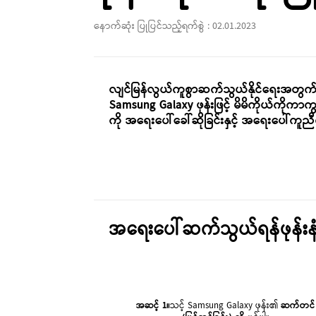
နောက်ဆုံး ပြုပြင်သည့်ရက်စွဲ :
02.01.2023
လျင်မြန်လွယ်ကူစွာဆက်သွယ်နိုင်ရေးအတွက်အရ
Samsung Galaxy ဖုန်းဖြင့် မိမိကိုယ်ကိုကာ
ကို အရေးပေါ်ခေါ်ဆိုခြင်းနှင့် အရေးပေါ်ကူ
အရေးပေါ်ဆက်သွယ်ရန်ဖုန်းနံ
အဆင့် 1။
သင့် Samsung Galaxy ဖုန်း၏
ဆက်တင်