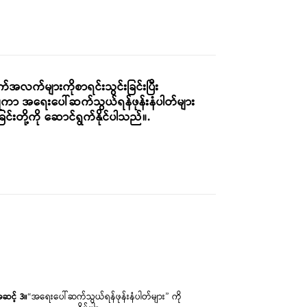
်အလက်များကိုစာရင်းသွင်းခြင်းပြီး
ြုကာ အရေးပေါ်ဆက်သွယ်ရန်ဖုန်းနံပါတ်များ
်းတို့ကို ဆောင်ရွက်နိုင်ပါသည်။.
ဆင့် 3။
“အရေးပေါ်ဆက်သွယ်ရန်ဖုန်းနံပါတ်များ” ကို