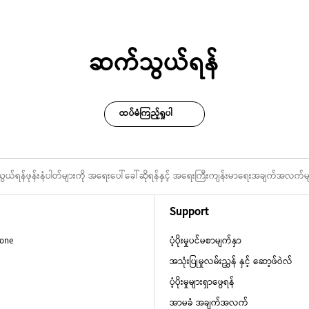
ဆက်သွယ်ရန်
ထပ်မံကြည့်ရှုပါ
်ရန်ဖုန်းနံပါတ်များကို အရေးပေါ်ခေါ်ဆိုရန်နှင့် အရေးကြီးကျန်းမာရေးအချက်အလက်မျာ
Support
hone
ပံ့ပိုးမှုပင်မစာမျက်နှာ
အသုံးပြုမှုလမ်းညွှန် နှင့် ဆော့ဖ်ဝဲလ်
ပံ့ပိုးမှုများရှာဖွေရန်
အာမခံ အချက်အလက်