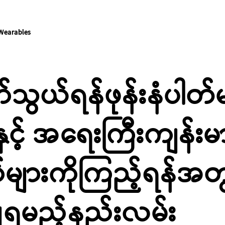
Wearables
ွယ်ရန်ဖုန်းနံပါတ်မ
်နှင့် အရေးကြီးကျန်း
ျားကိုကြည့်ရန်အတ
ပြုရမည့်နည်းလမ်း