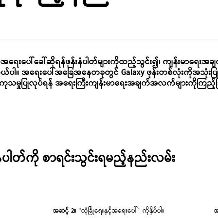
ေးပေါ်ခေါ်ဆိုရန်ဖုန်းနံပါတ်များကိုထည့်သွင်း၍၊ ကျန်းမာရေးအချက
ကွယ်ပါ။ အရေးပေါ်
အခြေအနေတခုတွင် Galaxy ဖုန်းတစ်လုံးကိုအသုံးပ
ညီကုသမှုပြုလုပ်ရန် အရေးကြီးကျန်းမာရေးအချက်အလက်များကိုကြည့်ခြင
ပါတ်ကို စာရင်းသွင်းရမည့်နည်းလမ်း
အဆင့် 2။
“လုံခြုံရေးနှင့်အရေးပေါ်” ကိုနှိပ်ပါ။
အ