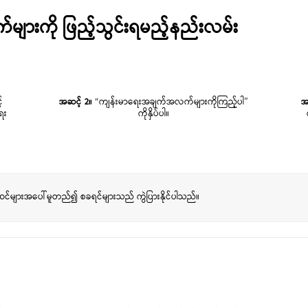
ျားကို ဖြည့်သွင်းရမည့်နည်းလမ်း
့
အဆင့် 2။
“ကျန်းမာရေးအချက်အလက်များကိုကြည့်ပါ”
အ
ေး
ကိုနှိပ်ပါ။
်အဆင်များအပေါ်မူတည်၍ စခရင်များသည် ကွဲပြားနိုင်ပါသည်။