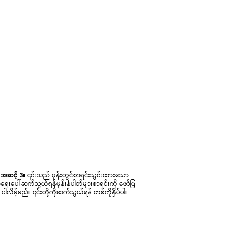
အဆင့် 3။
၎င်းသည် ဖုန်းတွင်စာရင်းသွင်းထားသော
ရေးပေါ်ဆက်သွယ်ရန်ဖုန်းနံပါတ်များစာရင်းကို ဖော်ပြ
ပါလိမ့်မည်။ ၎င်းတို့ကိုဆက်သွယ်ရန် တစ်ကိုနှိပ်ပါ။