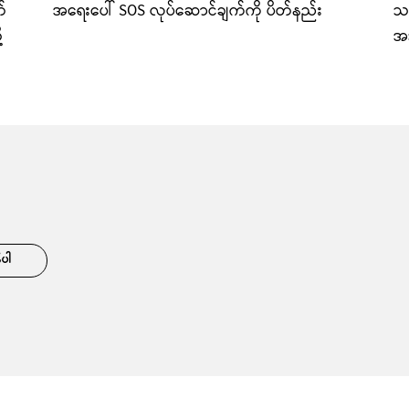
်
အရေးပေါ် SOS လုပ်ဆောင်ချက်ကို ပိတ်နည်း
သင
့
အသ
်ပါ