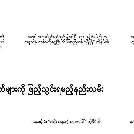
ကို
အဆင့် 5။ သင့်ဖုန်းထဲတွင် ရှိနှင့်ပြီးသား ဖုန်းနံပါတ်များ
အ
ိကာ
အနက်မှ တစ်ခုကိုရွေပြီး သိမ်းဆည်းရန် “ပြီးပြီ” ကိုနှိပ်ပါ။
တ
က်
ျားကို ဖြည့်သွင်းရမည့်နည်းလမ်း
အဆင့် 2။
“လုံခြုံရေးနှင့်အရေးပေါ်” ကိုနှိပ်ပါ။
အဆ