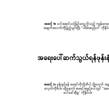
အဆင့် 4။
သင်အဆင်သင့်မြင်တွေ့လိုသည့် ကျန်းမာရ
အချက်အလက်ကိုဖြည့်သွင်းပြီး "သိမ်းဆည်းပါ” ကိုနှိပ်
အရေးပေါ်ဆက်သွယ်ရန်ဖုန်းနံ
အဆင့် 1။
ဖုန်းဖွင့်ရန် စခရင်ကိုတို့ထိပါ သို့မဟုတ် အဖွ
ခလုတ်ကိုဖိပါ။ ထို့နောက် စခရင်အဖွင့်ပေါ်တွင် "အရ
ပေါ်ခေါ်ဆိုမှု” ကိုနှိပ်ပါ။