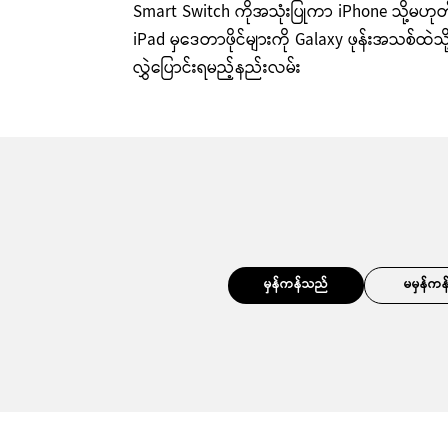
Smart Switch ကိုအသုံးပြုကာ iPhone သို့မဟုတ
iPad မှဒေတာဖိုင်များကို Galaxy ဖုန်းအသစ်ထဲသို
လွှဲပြောင်းရမည့်နည်းလမ်း
မှန်ကန်သည်
မမှန်ကန