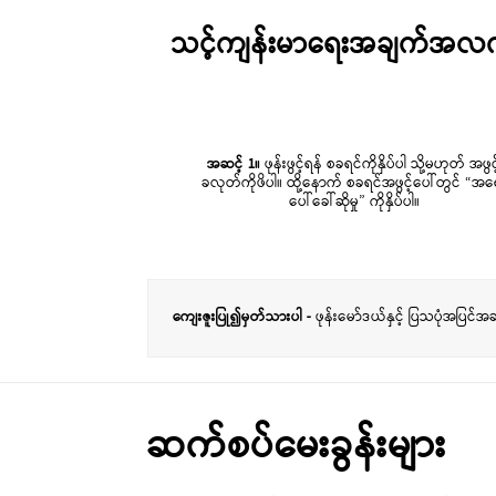
သင့်ကျန်းမာရေးအချက်အလက်မ
အဆင့် 1။
ဖုန်းဖွင့်ရန် စခရင်ကိုနှိပ်ပါ သို့မဟုတ် အဖွင်
ခလုတ်ကိုဖိပါ။ ထို့နောက် စခရင်အဖွင့်ပေါ်တွင် “အရ
ပေါ်ခေါ်ဆိုမှု” ကိုနှိပ်ပါ။
ကျေးဇူးပြု၍မှတ်သားပါ -
ဖုန်းမော်ဒယ်နှင့် ပြသပုံအပြင
ဆက်စပ်မေးခွန်းများ