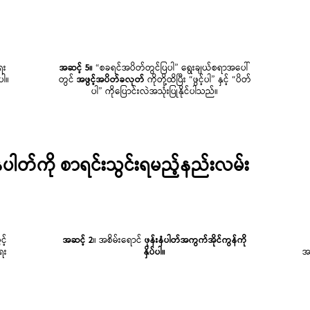
ေး
အဆင့် 5။
“စခရင်အပိတ်တွင်ပြပါ” ရွေးချယ်စရာအပေါ်
ပါ။
တွင်
အဖွင့်အပိတ်ခလုတ်
ကိုတို့ထိပြီး “ဖွင့်ပါ” နှင့် “ပိတ်
ပါ” ကိုပြောင်းလဲအသုံးပြုနိုင်ပါသည်။
ပါတ်ကို စာရင်းသွင်းရမည့်နည်းလမ်း
င့်
အဆင့် 2
။ အစိမ်းရောင်
ဖုန်းနံပါတ်အကွက်အိုင်ကွန်ကို
ေး
နှိပ်ပါ။
အ