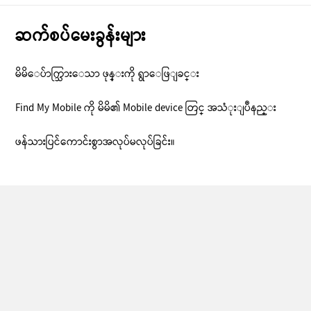
ဆက်စပ်မေးခွန်းများ
မိမိေပ်ာက္သြားေသာ ဖုန္းကို ရွာေဖြျခင္း
Find My Mobile ကို မိမိ၏ Mobile device တြင္ အသံုးျပဳနည္း
ဖန်သားပြင်ကောင်းစွာအလုပ်မလုပ်ခြင်း။