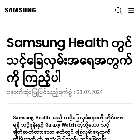
Skip
to
ရှာဖွေ
Navigation
content
Samsung Health တွင်
သင့်ခြေလှမ်းအရေအတွက်
ကို ကြည့်ပါ
နောက်ဆုံး ပြုပြင်သည့်ရက်စွဲ :
31.07.2024
Samsung Health သည် သင့်ခြေလှမ်းများကို တိုင်းတာ
ရန် သင့်ဖုန်းနှင့် Galaxy Watch ကဲ့သို့သော သင့်
ချိတ်ဆက်ထားသော စက်တွင် ခြေလှမ်းရေတွက်
ကိရိယာကို ကို အသုံးပြုပါသည်။ သင့်ခြေလှမ်း