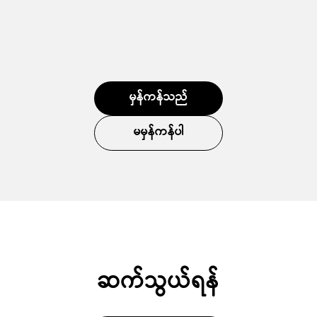
မှန်ကန်သည်
မမှန်ကန်ပါ
ဆက်သွယ်ရန်