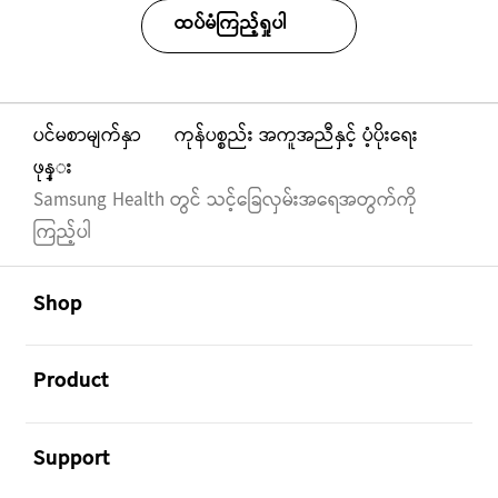
ထပ်မံကြည့်ရှုပါ
ပင်မစာမျက်နှာ
ကုန်ပစ္စည်း အကူအညီနှင့် ပံ့ပိုးရေး
ဖုန္း
Samsung Health တွင် သင့်ခြေလှမ်းအရေအတွက်ကို
ကြည့်ပါ
Footer Navigation
အဖွင့်
Shop
အဖွင့်
Product
အဖွင့်
Support