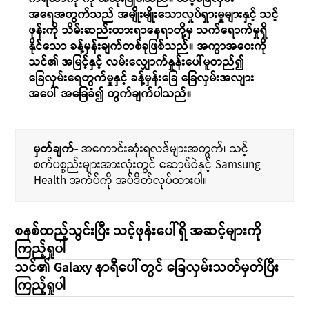
အရေအတွက်သည် အမျိုးမျိုးသောလှုပ်ရှားမှုများနှင့် သင့်
ဖုန်းကို သိမ်းဆည်းထားရာနေရာတို့မှ သက်ရောက်မှုရှိ
နိုင်သော ခန့်မှန်းချက်တစ်ခုဖြစ်သည်။ အကွာအဝေးကို
သင်၏ အမြင့်နှင့် လမ်းလျှောက်နှုန်းပေါ်မူတည်၍
ခြေလှမ်းရေတွက်မှုနှင့် ခန့်မှန်းခြေ ခြေလှမ်းအလျား
အပေါ် အခြေခံ၍ တွက်ချက်ပါသည်။
မှတ်ချက်-
အကောင်းဆုံးရလဒ်များအတွက်၊ သင့်
စက်ပစ္စည်းများအားလုံးတွင် ဆော့ဖ်ဝဲနှင့် Samsung
Health အက်ပ်ကို အပ်ဒိတ်လုပ်ထားပါ။
စနစ်ထည့်သွင်းပြီး သင့်ဖုန်းပေါ်ရှိ အဆင့်များကို
ကြည့်ရှုပါ
သင်၏ Galaxy နာရီပေါ်တွင် ခြေလှမ်းသတ်မှတ်ပြီး
ကြည့်ရှုပါ