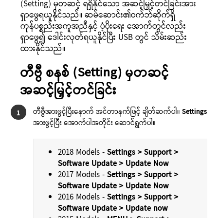
(Setting) မှတဆင့် ရရှိနိုင်သော အဆင့်မြှင့်တင်ခြင်းအား
ရှာဖွေရယူနိုင်သည်။ ဆမ်ဆောင်း၏ဝက်ဘ်ဆိုက်ရှိ
ကုန်ပစ္စည်းအကူအညီနှင့် ပံ့ပိုးရေး အောက်တွင်လည်း
ရှာဖွေ၍ ဒေါင်းလုတ်ရယူနိုင်ပြီး USB တွင် သိမ်းဆည်း
ထားနိုင်သည်။
တီဗွီ စနစ် (Setting) မှတဆင့်
အဆင့်မြှင့်တင်ခြင်း
တီဗွီအားဖွင့်ပြီးနောက် အင်တာနက်ဖြင့် ချိတ်ဆက်ပါ။
Settings
1
အားဖွင့်ပြီး အောက်ပါအတိုင်း ဆောင်ရွက်ပါ။
2018 Models -
Settings > Support >
Software Update > Update Now
2017 Models -
Settings > Support >
Software Update > Update Now
2016 Models -
Settings > Support >
Software Update > Update now