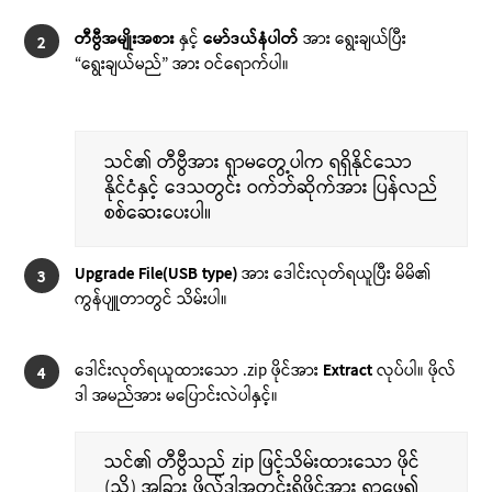
တီဗွီအမျိုးအစား
နှင့်
မော်ဒယ်နံပါတ်
အား ရွေးချယ်ပြီး
2
“ရွေးချယ်မည်” အား ဝင်ရောက်ပါ။
သင်၏ တီဗွီအား ရှာမတွေ့ပါက ရရှိနိုင်သော
နိုင်ငံနှင့် ဒေသတွင်း ဝက်ဘ်ဆိုက်အား ပြန်လည်
စစ်ဆေးပေးပါ။
Upgrade File(USB type)
အား ဒေါင်းလုတ်ရယူပြီး မိမိ၏
3
ကွန်ပျူတာတွင် သိမ်းပါ။
ဒေါင်းလုတ်ရယူထားသော .zip ဖိုင်အား
Extract
လုပ်ပါ။ ဖိုလ်
4
ဒါ အမည်အား မပြောင်းလဲပါနှင့်။
သင်၏ တီဗွီသည် zip ဖြင့်သိမ်းထားသော ဖိုင်
(သို့) အခြား ဖိုလ်ဒါအတွင်းရှိဖိုင်အား ရှာဖွေ၍