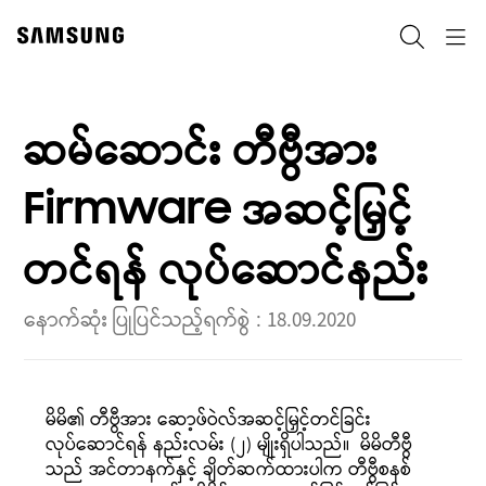
Skip
to
ရှာဖွေ
Navigation
content
ဆမ်ဆောင်း တီဗွီအား
Firmware အဆင့်မြှင့်
တင်ရန် လုပ်ဆောင်နည်း
နောက်ဆုံး ပြုပြင်သည့်ရက်စွဲ :
18.09.2020
မိမိ၏ တီဗွီအား ဆော့ဖ်ဝဲလ်အဆင့်မြှင့်တင်ခြင်း
လုပ်ဆောင်ရန် နည်းလမ်း (၂) မျိုးရှိပါသည်။ မိမိတီဗွီ
သည် အင်တာနက်နှင့် ချိတ်ဆက်ထားပါက တီဗွီစနစ်