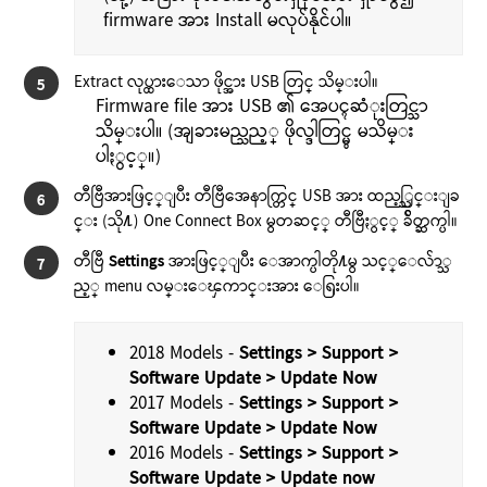
firmware အား Install မလုပ်နိုင်ပါ။
Extract လုပ္ထားေသာ ဖိုင္အား USB တြင္ သိမ္းပါ။
5
Firmware file အား USB ၏ အေပၚဆံုးတြင္သာ
သိမ္းပါ။ (အျခားမည္သည့္ ဖိုလ္ဒါတြင္မွ မသိမ္း
ပါႏွင့္။)
တီဗြီအားဖြင့္ျပီး တီဗြီအေနာက္တြင္ USB အား ထည့္သြင္းျခ
6
င္း (သို႔) One Connect Box မွတဆင့္ တီဗြီႏွင့္ ခ်ိတ္ဆက္ပါ။
တီဗြီ
Settings
အားဖြင့္ျပီး ေအာက္ပါတို႔မွ သင့္ေလ်ာ္သ
7
ည့္ menu လမ္းေၾကာင္းအား ေရြးပါ။
2018 Models -
Settings > Support >
Software Update > Update Now
2017 Models -
Settings > Support >
Software Update > Update Now
2016 Models -
Settings > Support >
Software Update > Update now