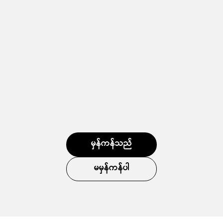
မှန်ကန်သည်
မမှန်ကန်ပါ