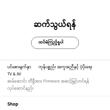
ဆက်သွယ်ရန်
ထပ်မံကြည့်ရှုပါ
ပင်မစာမျက်နှာ
ကုန်ပစ္စည်း အကူအညီနှင့် ပံ့ပိုးရေး
TV & AV
ဆမ်ဆောင်း တီဗွီအား Firmware အဆင့်မြှင့်တင်ရန်
လုပ်ဆောင်နည်း
Footer Navigation
အဖွင့်
Shop