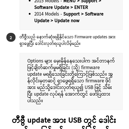
2015 Models -
MENU > Support >
Software Update > ENTER
2014 Models -
Support > Software
Update > Update now
တီဗွီသည် နောက်ဆုံးရရှိနိုင်သော Firmware updates အား
2
ရှာဖွေပြီး ဒေါင်းလုတ်ရယူပါလိမ့်မည်။
Options များ မှေးမှိန်နေသေးပါက အင်တာနက်
ဖြင့်ချိတ်ဆက်မှုမရှိခြင်း (သို့) firmware
update မရရှိသေးခြင်းတို့ကြောင့်ဖြစ်သည်။ အွ
န်လိုင်းမှတဆင့် ရှာဖွေရရှိသော firmware ဖိုင်
အား မည်သို့ဒေါင်းလုတ်ရယူ၍ USB ဖြင့် သိမ်း
ပြီး update လုပ်ရန် အောက်တွင် ဖော်ပြထား
ပါသည်။
တီဗွီ update အား USB တွင် ဒေါင်း