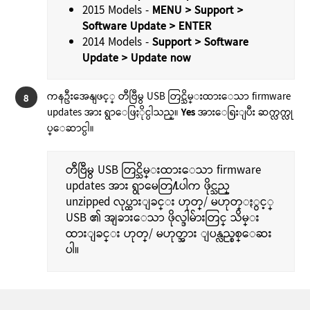
2015 Models -
MENU > Support >
Software Update > ENTER
2014 Models -
Support > Software
Update > Update now
ကနဦးအေနျဖင့္ တီဗြီမွ USB တြင္သိမ္းထားေသာ firmware
8
updates အား ရွာေဖြႏိုင္ပါသည္။
Yes
အားေရြးျပီး ဆက္လက္လု
ပ္ေဆာင္ပါ။
တီဗြီမွ USB တြင္သိမ္းထားေသာ firmware
updates အား ရွာမေတြ႔ပါက ဖိုင္သည္
unzipped လုပ္ထားျခင္း ဟုတ္/ မဟုတ္ႏွင့္
USB ၏ အျခားေသာ ဖိုလ္ဒါမ်ားတြင္ သိမ္း
ထားျခင္း ဟုတ္/ မဟုတ္အား ျပန္လည္စစ္ေဆး
ပါ။