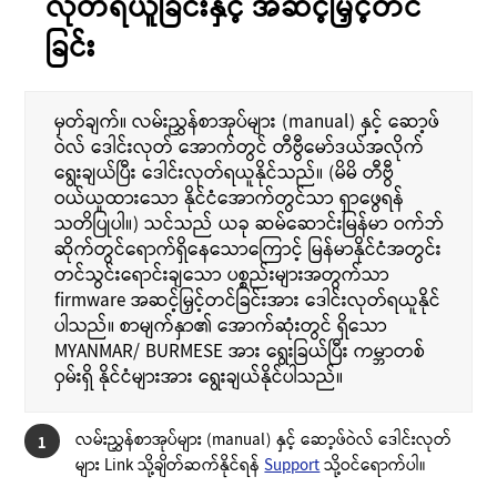
လုတ်ရယူခြင်းနှင့် အဆင့်မြှင့်တင်
ခြင်း
မှတ်ချက်။ လမ်းညွှန်စာအုပ်များ (manual) နှင့် ဆော့ဖ်
ဝဲလ် ဒေါင်းလုတ် အောက်တွင် တီဗွီမော်ဒယ်အလိုက်
ရွေးချယ်ပြီး ဒေါင်းလုတ်ရယူနိုင်သည်။ (မိမိ တီဗွီ
ဝယ်ယူထားသော နိုင်ငံအောက်တွင်သာ ရှာဖွေရန်
သတိပြုပါ။) သင်သည် ယခု ဆမ်ဆောင်းမြန်မာ ဝက်ဘ်
ဆိုက်တွင်ရောက်ရှိနေသောကြောင့် မြန်မာနိုင်ငံအတွင်း
တင်သွင်းရောင်းချသော ပစ္စည်းများအတွက်သာ
firmware အဆင့်မြှင့်တင်ခြင်းအား ဒေါင်းလုတ်ရယူနိုင်
ပါသည်။ စာမျက်နှာ၏ အောက်ဆုံးတွင် ရှိသော
MYANMAR/ BURMESE အား ရွေးခြယ်ပြီး ကမ္ဘာတစ်
ဝှမ်းရှိ နိုင်ငံများအား ရွေးချယ်နိုင်ပါသည်။
လမ်းညွှန်စာအုပ်များ (manual) နှင့် ဆော့ဖ်ဝဲလ် ဒေါင်းလုတ်
1
များ Link သို့ချိတ်ဆက်နိုင်ရန်
Support
သို့ဝင်ရောက်ပါ။