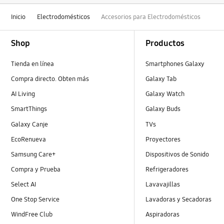
Inicio
Electrodomésticos
Accesorios para Electrodomésticos
Footer Navigation
Shop
Productos
Tienda en línea
Smartphones Galaxy
Compra directo. Obten más
Galaxy Tab
AI Living
Galaxy Watch
SmartThings
Galaxy Buds
Galaxy Canje
TVs
EcoRenueva
Proyectores
Samsung Care+
Dispositivos de Sonido
Compra y Prueba
Refrigeradores
Select AI
Lavavajillas
One Stop Service
Lavadoras y Secadoras
WindFree Club
Aspiradoras