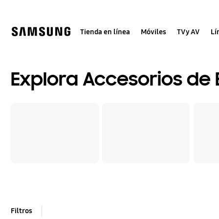
Skip
to
content
Tienda en línea
Móviles
TV y AV
Lí
Explora Accesorios de
Filtros