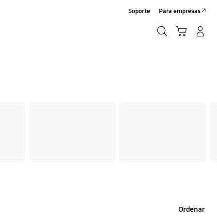
Soporte
Para empresas
Búsqueda
Iniciar Sesión/Registrarme
Carrito de compras
Búsqueda
Ordenar