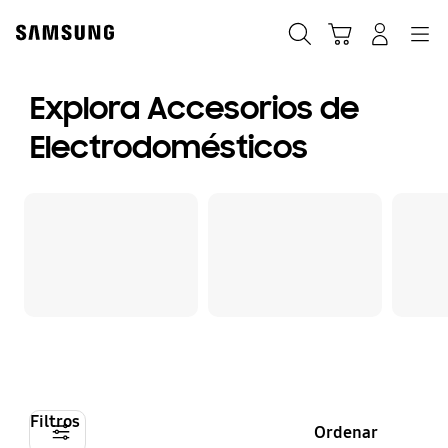
Skip
to
Búsqueda
Navegación
Iniciar Sesión
Carrito de compras
content
Explora Accesorios de
Electrodomésticos
Filtros
Ordenar