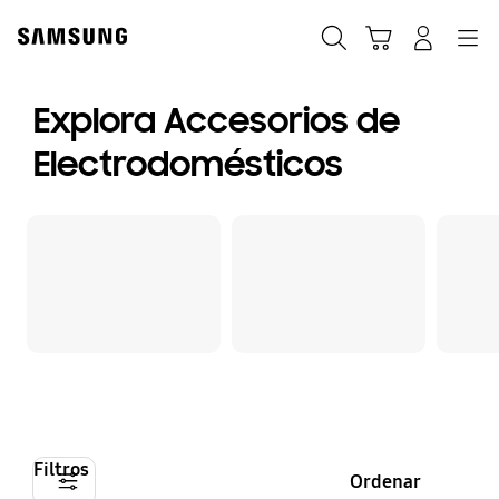
Skip
to
Búsqueda
Navegación
Iniciar Sesión
Carrito de compras
content
Explora Accesorios de
Electrodomésticos
Filtros
Ordenar