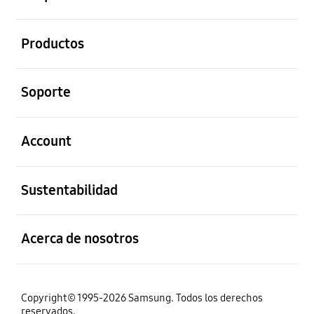
abierto
Productos
abierto
Soporte
abierto
Account
abierto
Sustentabilidad
abierto
Acerca de nosotros
Copyright© 1995-2026 Samsung. Todos los derechos
reservados.