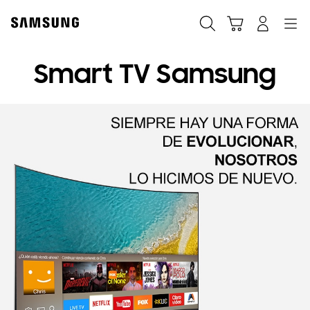
Skip
to
Búsqueda
Navegación
Iniciar Sesión
Carrito de compras
content
Smart TV Samsung