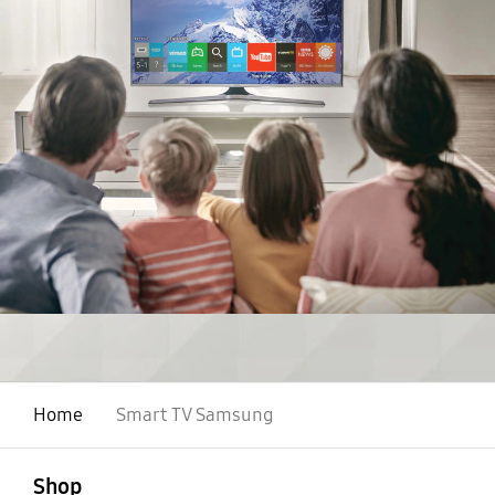
Home
Smart TV Samsung
abierto
Footer Navigation
Shop