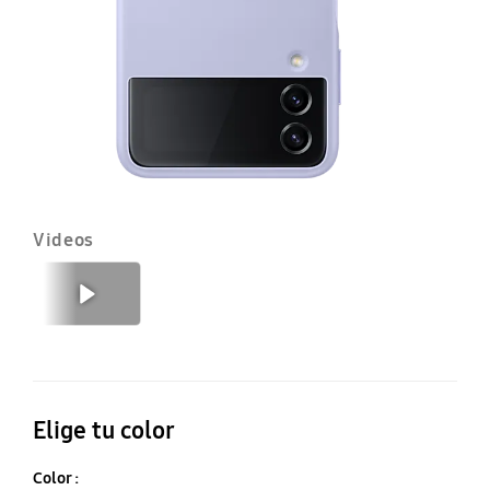
Pi
c
So
Videos
Anterior
Siguiente
Elige tu color
Color :