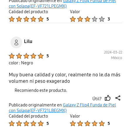
thumb
share
Publicado originalmente en
Galaxy Z Flip4 Funda de Piel
up
con Solapa(EF-VF721LPEGMX)
Calidad del producto
Valor
Product Ratings :
Product Ratings :
5
3
Lilu
2024-03-22
Product Ratings :
5
México
color : Negro
Muy buena calidad y color, realmente no le.da más
volumen ni peso exagerado
Recomiendo este producto.
Útil?
thumb
share
Publicado originalmente en
Galaxy Z Flip4 Funda de Piel
up
con Solapa(EF-VF721LBEGMX)
Calidad del producto
Valor
Product Ratings :
Product Ratings :
5
5