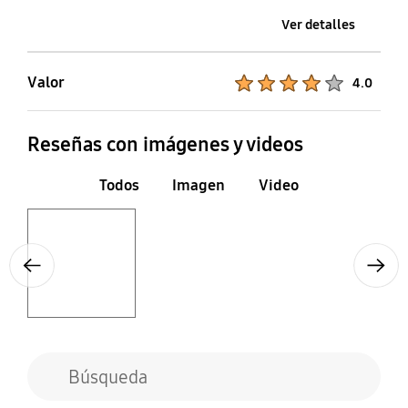
Ver detalles
Valor
Product Ratings :
4.0
Reseñas con imágenes y videos
Todos
Imagen
Video
Layer popup open
Previous
Next