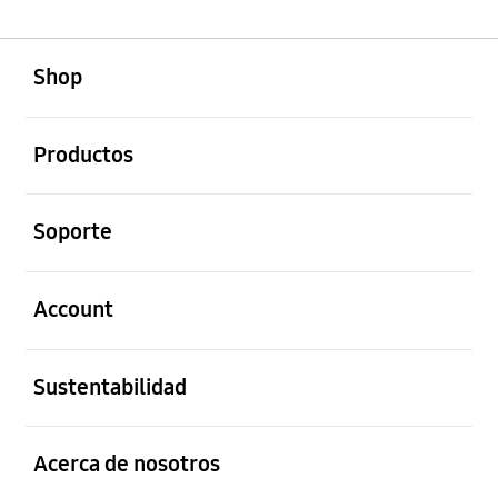
abierto
Footer Navigation
Shop
abierto
Productos
abierto
Soporte
abierto
Account
abierto
Sustentabilidad
abierto
Acerca de nosotros