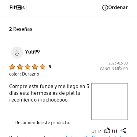
Filtros
Ordenar
Open Tooltip Layer
2
Reseñas
Yuli99
2023-02-08
Product Ratings :
5
CANCUN MÉXICO
color : Durazno
Compre esta funda y me llego en 3
play video
días esta hermosa es de piel la
recomiendo muchoooooo
Layer popup open
Recomiendo este producto.
(1)
Útil?