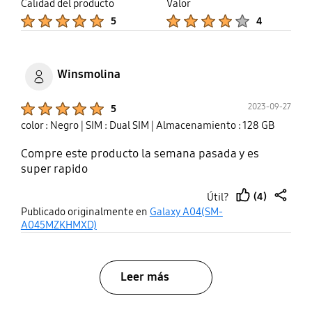
Calidad del producto
Valor
Product Ratings :
Product Ratings :
5
4
Winsmolina
Product Ratings :
2023-09-27
5
color : Negro
| SIM : Dual SIM
| Almacenamiento : 128 GB
Compre este producto la semana pasada y es
super rapido
(4)
Útil?
thumb
share
Publicado originalmente en
Galaxy A04(SM-
up
A045MZKHMXD)
Leer más