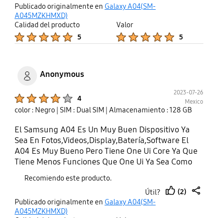
thumb
share
Publicado originalmente en
Galaxy A04(SM-
up
A045MZKHMXD)
Calidad del producto
Valor
Product Ratings :
Product Ratings :
5
5
Anonymous
2023-07-26
Product Ratings :
4
Mexico
color : Negro
| SIM : Dual SIM
| Almacenamiento : 128 GB
El Samsung A04 Es Un Muy Buen Dispositivo Ya
Sea En Fotos,Videos,Display,Batería,Software El
A04 Es Muy Bueno Pero Tiene One Ui Core Ya Que
Tiene Menos Funciones Que One Ui Ya Sea Como
Smart View...
Recomiendo este producto.
(2)
Útil?
thumb
share
Publicado originalmente en
Galaxy A04(SM-
up
A045MZKHMXD)