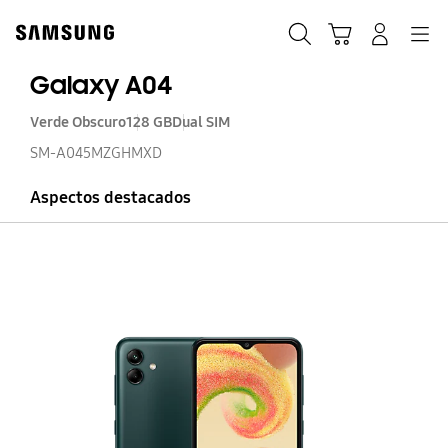
Skip
to
Búsqueda
Navegación
Iniciar Sesión
Carrito de compras
content
Galaxy A04
Verde Obscuro
128 GB
Dual SIM
SM-A045MZGHMXD
Aspectos destacados
Ga
A