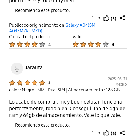
por 6 meses y todo muy bien.
Recomiendo este producto.
(5)
Útil?
thumb
share
Publicado originalmente en
Galaxy A04(SM-
up
A045MZKHMXD)
Calidad del producto
Valor
Product Ratings :
Product Ratings :
4
4
Jarauta
2023-08-31
Product Ratings :
5
México
color : Negro
| SIM : Dual SIM
| Almacenamiento : 128 GB
Lo acabo de comprar, muy buen celular, funciona
perfectamente, todo bien. Conseguí uno de 4gb de
ram y 64gb de almacenamiento. Vale lo que vale.
Recomiendo este producto.
(6)
Útil?