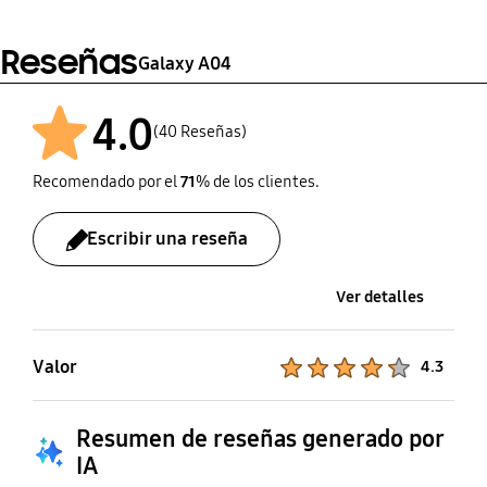
Reseñas
Galaxy A04
4.0
(40 Reseñas)
Recomendado por el
71
% de los clientes.
Escribir una reseña
Ver detalles
Valor
Product Ratings :
4.3
Resumen de reseñas generado por
IA