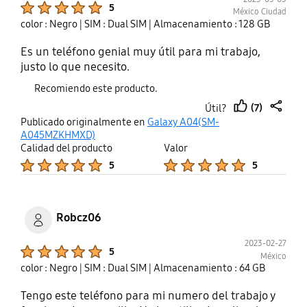
Me gusta sacar fotos y estoy muy
5
México Ciudad
conforme con el equipo y lo
color : Negro
| SIM : Dual SIM
| Almacenamiento : 128 GB
recomiendo para alguien que
busque un equipo económico,
Es un teléfono genial muy útil para mi trabajo,
Samsung no decepciona. Viene con
justo lo que necesito.
cargador y cable USB tipo C. Ahora
Recomiendo este producto.
solo me falta comprarle una
(7)
carcasa
Útil?
thumb
share
Publicado originalmente en
Galaxy A04(SM-
up
A045MZKHMXD)
Calidad del producto
Valor
Product Ratings :
Product Ratings :
5
5
Robcz06
2023-02-27
Product Ratings :
5
México
color : Negro
| SIM : Dual SIM
| Almacenamiento : 64 GB
Tengo este teléfono para mi numero del trabajo y