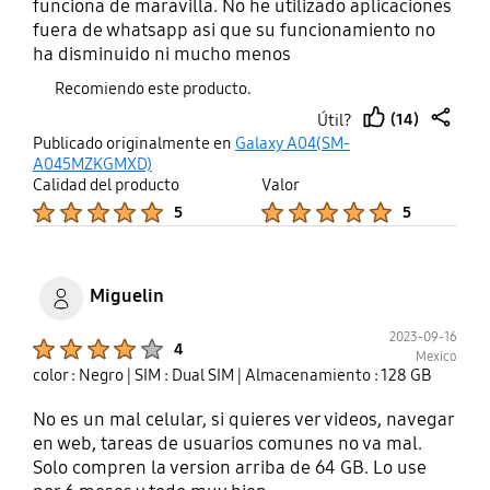
funciona de maravilla. No he utilizado aplicaciones
fuera de whatsapp asi que su funcionamiento no
ha disminuido ni mucho menos
Recomiendo este producto.
(14)
Útil?
thumb
share
Publicado originalmente en
Galaxy A04(SM-
up
A045MZKGMXD)
Calidad del producto
Valor
Product Ratings :
Product Ratings :
5
5
Miguelin
2023-09-16
Product Ratings :
4
Mexico
color : Negro
| SIM : Dual SIM
| Almacenamiento : 128 GB
No es un mal celular, si quieres ver videos, navegar
en web, tareas de usuarios comunes no va mal.
Solo compren la version arriba de 64 GB. Lo use