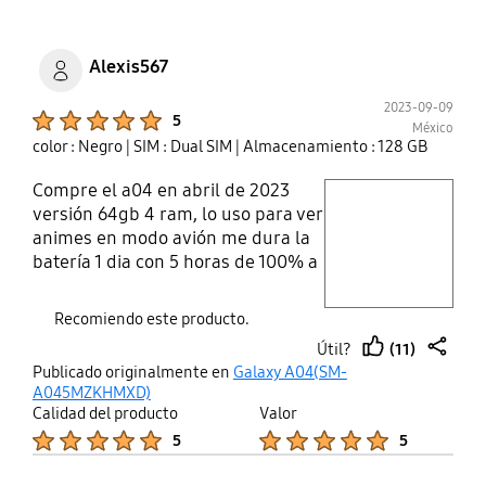
Alexis567
2023-09-09
Product Ratings :
5
México
color : Negro
| SIM : Dual SIM
| Almacenamiento : 128 GB
Compre el a04 en abril de 2023
play video
versión 64gb 4 ram, lo uso para ver
animes en modo avión me dura la
Layer popup open
batería 1 dia con 5 horas de 100% a
20% vi malos comentarios sobre el
equipo pero ellos no saben nada el
Recomiendo este producto.
teléfono cumple su función no hay
(11)
Útil?
que pedir más
thumb
share
Publicado originalmente en
Galaxy A04(SM-
up
A045MZKHMXD)
Calidad del producto
Valor
Product Ratings :
Product Ratings :
5
5