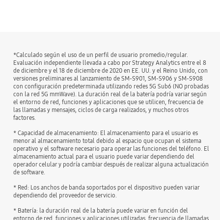
bazaarvoice Certification Label
*Calculado según el uso de un perfil de usuario promedio/regular.
Evaluación independiente llevada a cabo por Strategy Analytics entre el 8
de diciembre y el 18 de diciembre de 2020 en EE. UU. y el Reino Unido, con
versiones preliminares al lanzamiento de SM-S901, SM-S906 y SM-S908
con configuración predeterminada utilizando redes 5G Sub6 (NO probadas
con la red 5G mmWave). La duración real de la batería podría variar según
el entorno de red, funciones y aplicaciones que se utilicen, frecuencia de
las llamadas y mensajes, ciclos de carga realizados, y muchos otros
factores.
* Capacidad de almacenamiento: El almacenamiento para el usuario es
menor al almacenamiento total debido al espacio que ocupan el sistema
operativo y el software necesario para operar las funciones del teléfono. El
almacenamiento actual para el usuario puede variar dependiendo del
operador celular y podría cambiar después de realizar alguna actualización
de software.
* Red: Los anchos de banda soportados por el dispositivo pueden variar
dependiendo del proveedor de servicio.
* Batería: la duración real de la batería puede variar en función del
entorno de red, funciones y aplicaciones utilizadas, frecuencia de llamadas