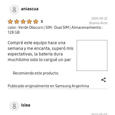
aniascua
2024-04-22
Product Ratings :
5
Buenos Aires
color : Verde Obscuro
| SIM : Dual SIM
| Almacenamiento :
128 GB
Compré este equipo hace una
play video
semana y me encanta, superó mis
expectativas, la batería dura
Layer popup open
muchísimo solo lo cargué un par
de veces en estos últimos seis días.
Me gusta mucho la calidad del
Recomiendo este producto.
plástico trasero y también me
gusta su rapidez, el equipo no se
share
Publicado originalmente en Samsung Argentina
tilda y funciona muy rápido con sus
4 de ram. Había leído que se
calentaba pero en mi caso eso
nunca sucedió y lo utilizo muchas
Islea
horas por día con redes sociales.
2023-05-03
Product Ratings :