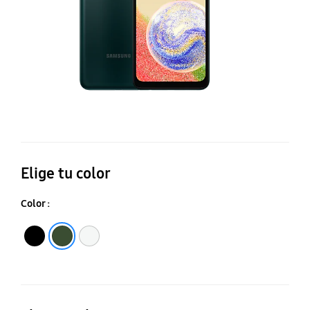
Elige tu color
Color :
Negro
Blanco
Verde Obscuro