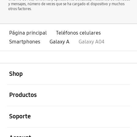
y mensajes, número de veces que se ha cargado el dispositivo y muchos
otros factores.
Página principal
Teléfonos celulares
Smartphones
Galaxy A
Galaxy A04
abierto
Footer Navigation
Shop
abierto
Productos
abierto
Soporte
abierto