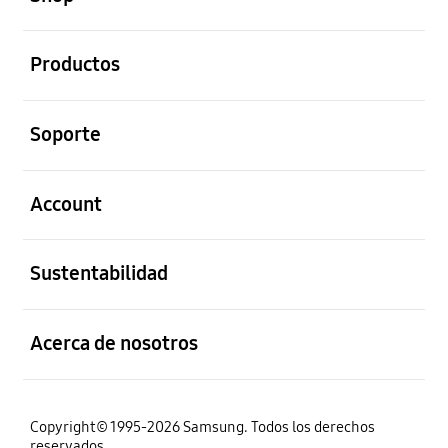
abierto
Productos
abierto
Soporte
abierto
Account
abierto
Sustentabilidad
abierto
Acerca de nosotros
Copyright© 1995-2026 Samsung. Todos los derechos
reservados.