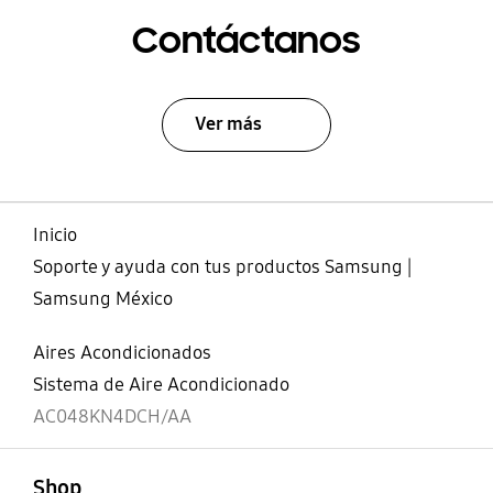
Contáctanos
Ver más
Inicio
Soporte y ayuda con tus productos Samsung |
Samsung México
Aires Acondicionados
Sistema de Aire Acondicionado
AC048KN4DCH/AA
abierto
Footer Navigation
Shop