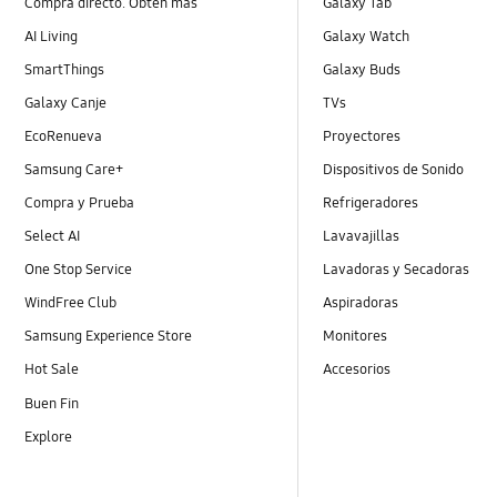
Compra directo. Obten más
Galaxy Tab
AI Living
Galaxy Watch
SmartThings
Galaxy Buds
Galaxy Canje
TVs
EcoRenueva
Proyectores
Samsung Care+
Dispositivos de Sonido
Compra y Prueba
Refrigeradores
Select AI
Lavavajillas
One Stop Service
Lavadoras y Secadoras
WindFree Club
Aspiradoras
Samsung Experience Store
Monitores
Hot Sale
Accesorios
Buen Fin
Explore