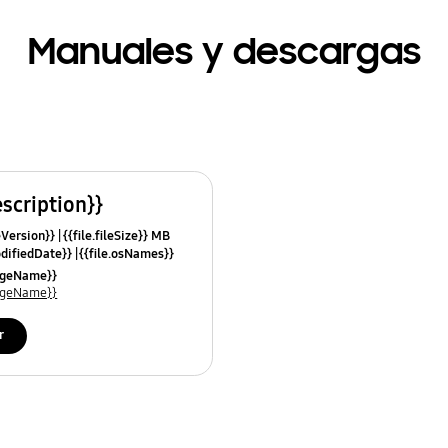
Manuales y descargas
escription}}
leVersion}}
{{file.fileSize}} MB
odifiedDate}}
{{file.osNames}}
uageName}}
uageName}}
r