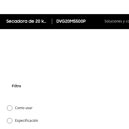
Secadora de 20 kg, DVG20M5500P, carga frontal
DVG20M5500P
Soluciones y c
Filtro
Como usar
Especificación