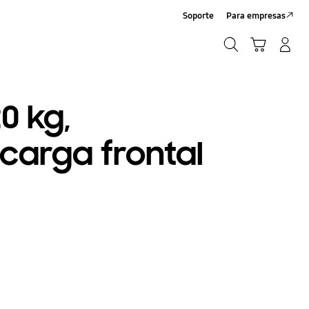
Soporte
Para empresas
Búsqueda
Iniciar Sesión/Registrarme
Carrito de compras
Búsqueda
0 kg,
carga frontal